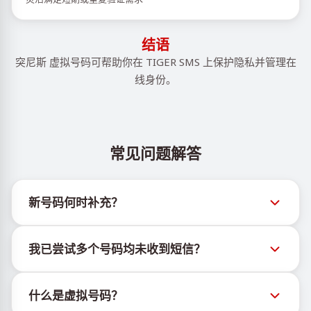
结语
突尼斯 虚拟号码可帮助你在 TIGER SMS 上保护隐私并管理在
线身份。
常见问题解答
新号码何时补充？
有关新虚拟号码库存的信息可通过官方Telegram机器
我已尝试多个号码均未收到短信？
人 @TigerSMSofficial_bot 查看。该频道会及时更新，
帮助用户获取最新号码库存。
我们无法保证每个购买的号码都有100%的短信送达
什么是虚拟号码？
率。各服务平台的算法可能因多种原因拦截临时号码的