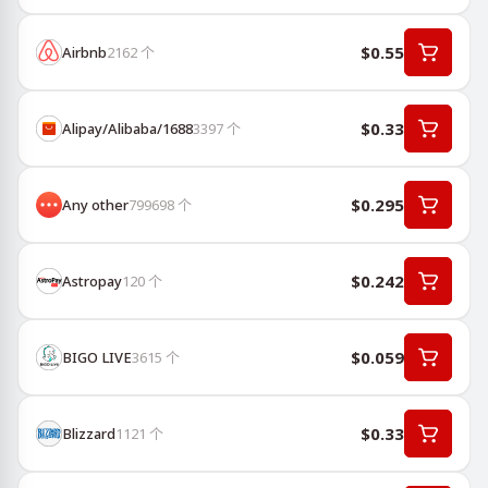
$0.55
Airbnb
2162
个
$0.33
Alipay/Alibaba/1688
3397
个
$0.295
Any other
799698
个
$0.242
Astropay
120
个
$0.059
BIGO LIVE
3615
个
$0.33
Blizzard
1121
个