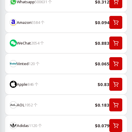
$0.312
Whatsapp
500631
个
$0.094
Amazon
5584
个
$0.883
WeChat
2054
个
$0.065
Vinted
120
个
$0.83
Apple
846
个
$0.183
AOL
1952
个
$0.079
Adidas
1120
个