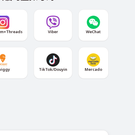
am+Threads
Viber
WeChat
wiggy
TikTok/Douyin
Mercado