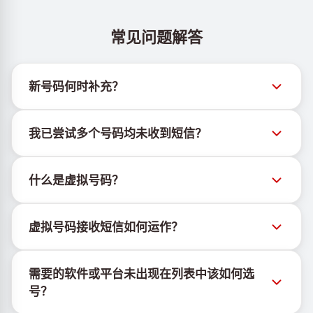
常见问题解答
新号码何时补充？
有关新虚拟号码库存的信息可通过官方Telegram机器
我已尝试多个号码均未收到短信？
人 @TigerSMSofficial_bot 查看。该频道会及时更新，
帮助用户获取最新号码库存。
我们无法保证每个购买的号码都有100%的短信送达
什么是虚拟号码？
率。各服务平台的算法可能因多种原因拦截临时号码的
短信。为提高成功率，请尝试以下方法：
虚拟号码是托管在云端的通信资源，不绑定实体SIM卡
持续更换新号码尝试
虚拟号码接收短信如何运作？
或设备，也不受固定地理位置限制。其主要功能是接收
尝试不同国家的号码
短信，包括OTP和激活码。
虚拟号码接收短信的服务由专有设备与软件协同运行。
使用VPN更换IP地址
需要的软件或平台未出现在列表中该如何选
我们使用自有基础设施管理SIM卡，并结合定制软件为
登出设备上该服务的其他活跃账户
号？
客户分配手机号以接收短信。