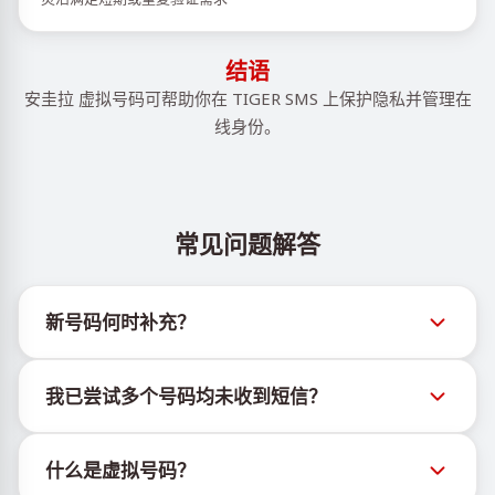
结语
安圭拉 虚拟号码可帮助你在 TIGER SMS 上保护隐私并管理在
线身份。
常见问题解答
新号码何时补充？
有关新虚拟号码库存的信息可通过官方Telegram机器
我已尝试多个号码均未收到短信？
人 @TigerSMSofficial_bot 查看。该频道会及时更新，
帮助用户获取最新号码库存。
我们无法保证每个购买的号码都有100%的短信送达
什么是虚拟号码？
率。各服务平台的算法可能因多种原因拦截临时号码的