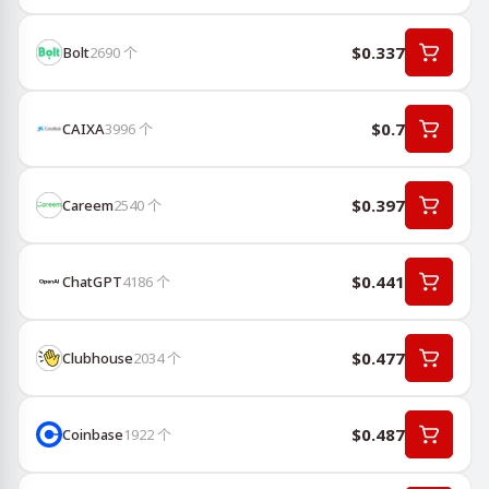
$0.337
Bolt
2690
个
$0.7
CAIXA
3996
个
$0.397
Careem
2540
个
$0.441
ChatGPT
4186
个
$0.477
Clubhouse
2034
个
$0.487
Coinbase
1922
个