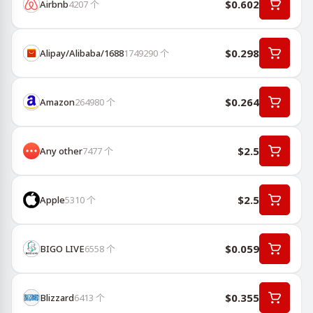
$0.602
Airbnb
4207
个
$0.298
Alipay/Alibaba/1688
1749290
个
$0.264
Amazon
264980
个
$2.5
Any other
7477
个
$2.5
Apple
5310
个
$0.059
BIGO LIVE
6558
个
$0.355
Blizzard
6413
个