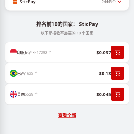
SticPay
24445
个
排名前10的国家： SticPay
以下是接收率最高的 10 个国家
$0.037
印度尼西亚
17292
个
$0.13
巴西
1625
个
$0.045
英国
5528
个
查看全部