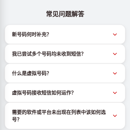
常见问题解答
新号码何时补充？
有关新虚拟号码库存的信息可通过官方Telegram机器
我已尝试多个号码均未收到短信？
人 @TigerSMSofficial_bot 查看。该频道会及时更新，
帮助用户获取最新号码库存。
我们无法保证每个购买的号码都有100%的短信送达
什么是虚拟号码？
率。各服务平台的算法可能因多种原因拦截临时号码的
短信。为提高成功率，请尝试以下方法：
虚拟号码是托管在云端的通信资源，不绑定实体SIM卡
持续更换新号码尝试
虚拟号码接收短信如何运作？
或设备，也不受固定地理位置限制。其主要功能是接收
尝试不同国家的号码
短信，包括OTP和激活码。
虚拟号码接收短信的服务由专有设备与软件协同运行。
使用VPN更换IP地址
需要的软件或平台未出现在列表中该如何选
我们使用自有基础设施管理SIM卡，并结合定制软件为
登出设备上该服务的其他活跃账户
号？
客户分配手机号以接收短信。