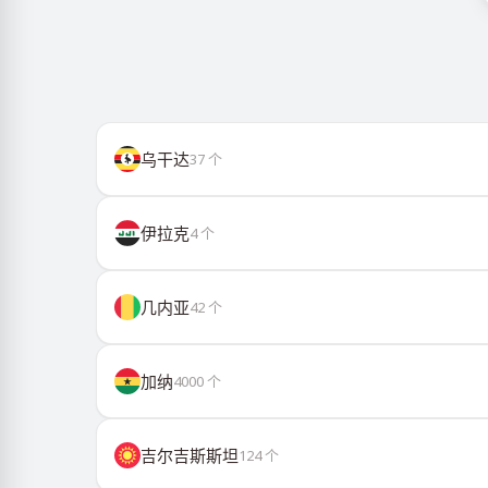
乌干达
37
个
伊拉克
4
个
几内亚
42
个
加纳
4000
个
吉尔吉斯斯坦
124
个