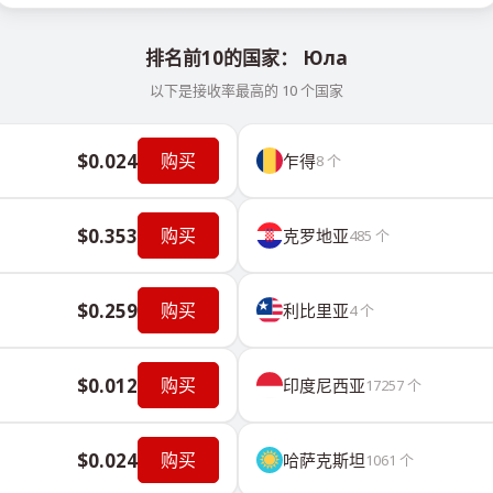
排名前10的国家： Юла
以下是接收率最高的 10 个国家
$0.024
购买
乍得
8
个
$0.353
购买
克罗地亚
485
个
$0.259
购买
利比里亚
4
个
$0.012
购买
印度尼西亚
17257
个
$0.024
购买
哈萨克斯坦
1061
个