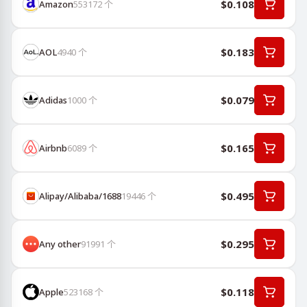
$0.108
Amazon
553172
个
$0.183
AOL
4940
个
$0.079
Adidas
1000
个
$0.165
Airbnb
6089
个
$0.495
Alipay/Alibaba/1688
19446
个
$0.295
Any other
91991
个
$0.118
Apple
523168
个