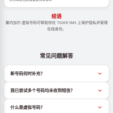
结语
塞内加尔 虚拟号码可帮助你在 TIGER SMS 上保护隐私并管理
在线身份。
常见问题解答
新号码何时补充？
有关新虚拟号码库存的信息可通过官方Telegram机器
我已尝试多个号码均未收到短信？
人 @TigerSMSofficial_bot 查看。该频道会及时更新，
帮助用户获取最新号码库存。
我们无法保证每个购买的号码都有100%的短信送达
什么是虚拟号码？
率。各服务平台的算法可能因多种原因拦截临时号码的