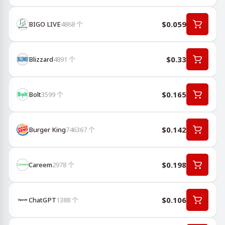
$0.059
BIGO LIVE
4868
个
$0.33
Blizzard
4891
个
$0.165
Bolt
3599
个
$0.142
Burger King
746367
个
$0.198
Careem
2978
个
$0.106
ChatGPT
1388
个