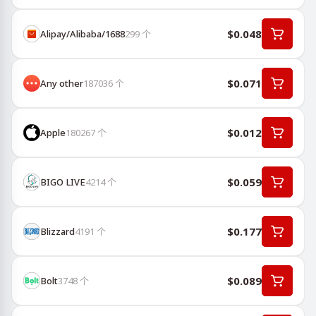
$0.048
Alipay/Alibaba/1688
299
个
$0.071
Any other
187036
个
$0.012
Apple
180267
个
$0.059
BIGO LIVE
4214
个
$0.177
Blizzard
4191
个
$0.089
Bolt
3748
个