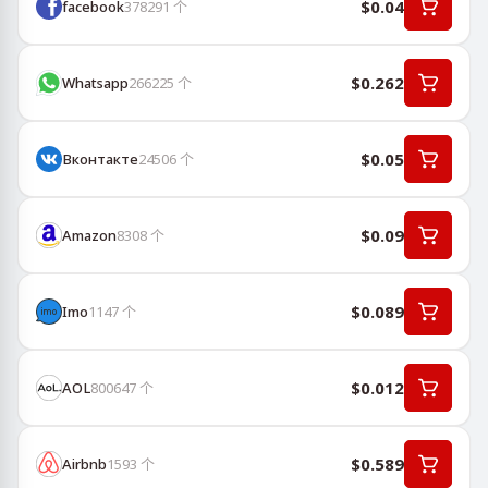
$0.04
facebook
378291
个
$0.262
Whatsapp
266225
个
$0.05
Вконтакте
24506
个
$0.09
Amazon
8308
个
$0.089
Imo
1147
个
$0.012
AOL
800647
个
$0.589
Airbnb
1593
个