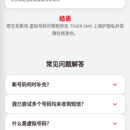
结语
塔吉克斯坦 虚拟号码可帮助你在 TIGER SMS 上保护隐私并管
理在线身份。
常见问题解答
新号码何时补充？
有关新虚拟号码库存的信息可通过官方Telegram机器
我已尝试多个号码均未收到短信？
人 @TigerSMSofficial_bot 查看。该频道会及时更新，
帮助用户获取最新号码库存。
我们无法保证每个购买的号码都有100%的短信送达
什么是虚拟号码？
率。各服务平台的算法可能因多种原因拦截临时号码的