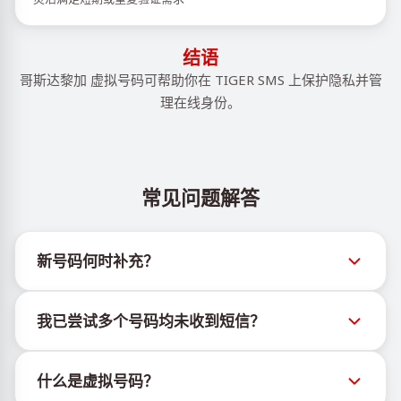
结语
哥斯达黎加 虚拟号码可帮助你在 TIGER SMS 上保护隐私并管
理在线身份。
常见问题解答
新号码何时补充？
有关新虚拟号码库存的信息可通过官方Telegram机器
我已尝试多个号码均未收到短信？
人 @TigerSMSofficial_bot 查看。该频道会及时更新，
帮助用户获取最新号码库存。
我们无法保证每个购买的号码都有100%的短信送达
什么是虚拟号码？
率。各服务平台的算法可能因多种原因拦截临时号码的