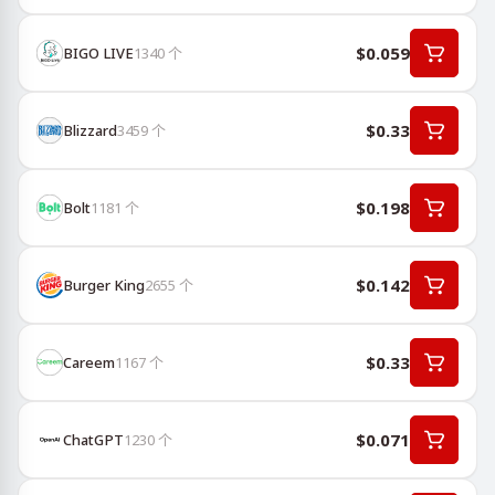
$0.059
BIGO LIVE
1340
个
$0.33
Blizzard
3459
个
$0.198
Bolt
1181
个
$0.142
Burger King
2655
个
$0.33
Careem
1167
个
$0.071
ChatGPT
1230
个