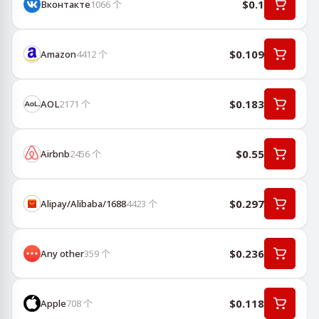
$0.1
Вконтакте
1066
个
$0.109
Amazon
4412
个
$0.183
AOL
2171
个
$0.55
Airbnb
2456
个
$0.297
Alipay/Alibaba/1688
4423
个
$0.236
Any other
359
个
$0.118
Apple
708
个