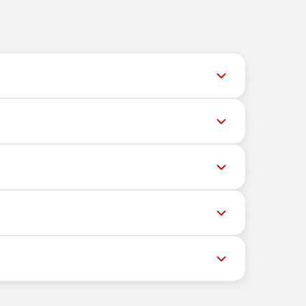
用户获取最新号码库存。
高成功率，请尝试以下方法：
OTP和激活码。
手机号以接收短信。
证。