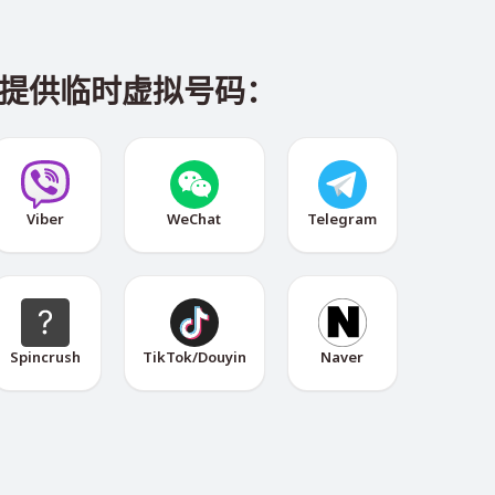
平台提供临时虚拟号码：
Viber
WeChat
Telegram
Spincrush
TikTok/Douyin
Naver