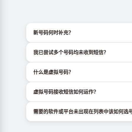
新号码何时补充？
有关新虚拟号码库存的信息可通过官方Telegram机器人
我已尝试多个号码均未收到短信？
我们无法保证每个购买的号码都有100%的短信
什么是虚拟号码？
持续更换新号码尝试
尝试不同国家的号码
虚拟号码是托管在云端的通信资源，不绑定实体SI
使用VPN更换IP地址
虚拟号码接收短信如何运作？
登出设备上该服务的其他活跃账户
虚拟号码接收短信的服务由专有设备与软件协同运
需要的软件或平台未出现在列表中该如何选
若所需的软件或平台未显示，请选择"其他服务"