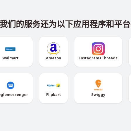
vna，我们的服务还为以下应用程序和
Walmart
Amazon
Instagram+Threads
glemessenger
Flipkart
Swiggy