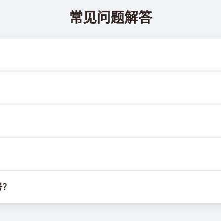
常见问题解答
 @TigerSMSofficial_bot 查看。该频道会及时更新，帮助
送达率。各服务平台的算法可能因多种原因拦截临时号码的短信。为提
M卡或设备，也不受固定地理位置限制。其主要功能是接收短信，包括
行。我们使用自有基础设施管理SIM卡，并结合定制软件为客户分配
号？
选项并从列表中选择合适国家，购买号码后即可用于目标服务的注册验