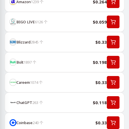
$0.264
Amazon
1239
个
$0.059
BIGO LIVE
6126
个
$0.33
Blizzard
2845
个
$0.198
Bolt
1897
个
$0.33
Careem
1074
个
$0.118
ChatGPT
263
个
$0.33
Coinbase
240
个