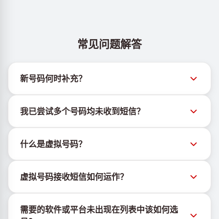
常见问题解答
新号码何时补充？
有关新虚拟号码库存的信息可通过官方Telegram机器
我已尝试多个号码均未收到短信？
人 @TigerSMSofficial_bot 查看。该频道会及时更新，
帮助用户获取最新号码库存。
我们无法保证每个购买的号码都有100%的短信送达
什么是虚拟号码？
率。各服务平台的算法可能因多种原因拦截临时号码的
短信。为提高成功率，请尝试以下方法：
虚拟号码是托管在云端的通信资源，不绑定实体SIM卡
持续更换新号码尝试
虚拟号码接收短信如何运作？
或设备，也不受固定地理位置限制。其主要功能是接收
尝试不同国家的号码
短信，包括OTP和激活码。
虚拟号码接收短信的服务由专有设备与软件协同运行。
使用VPN更换IP地址
需要的软件或平台未出现在列表中该如何选
我们使用自有基础设施管理SIM卡，并结合定制软件为
登出设备上该服务的其他活跃账户