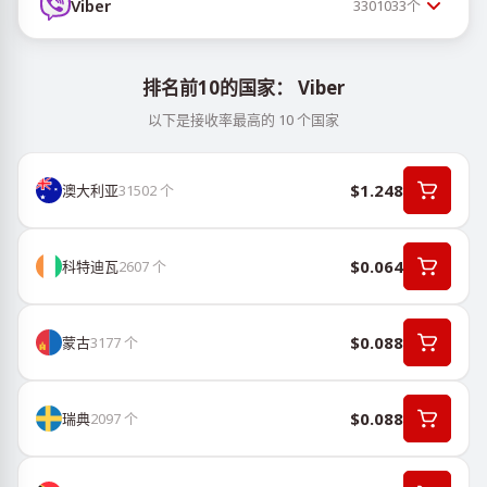
Viber
3301033
个
排名前10的国家： Viber
以下是接收率最高的 10 个国家
$1.248
澳大利亚
31502
个
$0.064
科特迪瓦
2607
个
$0.088
蒙古
3177
个
$0.088
瑞典
2097
个