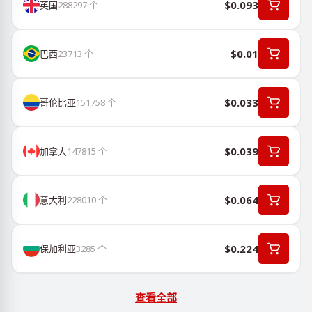
$0.093
英国
288297
个
$0.01
巴西
23713
个
$0.033
哥伦比亚
151758
个
$0.039
加拿大
147815
个
$0.064
意大利
228010
个
$0.224
保加利亚
3285
个
查看全部