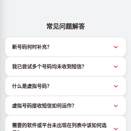
常见问题解答
新号码何时补充？
有关新虚拟号码库存的信息可通过官方Telegram机器
我已尝试多个号码均未收到短信？
人 @TigerSMSofficial_bot 查看。该频道会及时更新，
帮助用户获取最新号码库存。
我们无法保证每个购买的号码都有100%的短信送达
什么是虚拟号码？
率。各服务平台的算法可能因多种原因拦截临时号码的
短信。为提高成功率，请尝试以下方法：
虚拟号码是托管在云端的通信资源，不绑定实体SIM卡
持续更换新号码尝试
虚拟号码接收短信如何运作？
或设备，也不受固定地理位置限制。其主要功能是接收
尝试不同国家的号码
短信，包括OTP和激活码。
虚拟号码接收短信的服务由专有设备与软件协同运行。
使用VPN更换IP地址
需要的软件或平台未出现在列表中该如何选
我们使用自有基础设施管理SIM卡，并结合定制软件为
登出设备上该服务的其他活跃账户