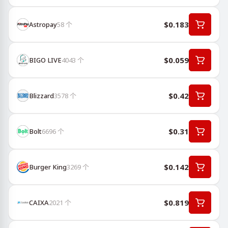
$0.183
Astropay
58
个
$0.059
BIGO LIVE
4043
个
$0.42
Blizzard
3578
个
$0.31
Bolt
6696
个
$0.142
Burger King
3269
个
$0.819
CAIXA
2021
个