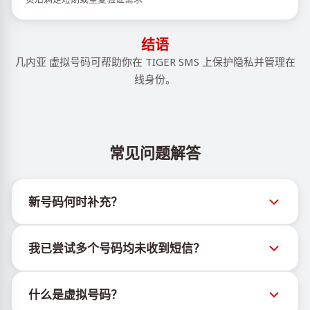
结语
几内亚 虚拟号码可帮助你在 TIGER SMS 上保护隐私并管理在
线身份。
常见问题解答
新号码何时补充？
有关新虚拟号码库存的信息可通过官方Telegram机器
我已尝试多个号码均未收到短信？
人 @TigerSMSofficial_bot 查看。该频道会及时更新，
帮助用户获取最新号码库存。
我们无法保证每个购买的号码都有100%的短信送达
什么是虚拟号码？
率。各服务平台的算法可能因多种原因拦截临时号码的