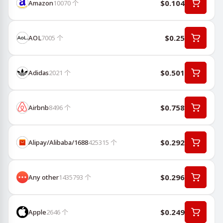
$0.104
Amazon
10070
个
$0.25
AOL
7005
个
$0.501
Adidas
2021
个
$0.758
Airbnb
8496
个
$0.292
Alipay/Alibaba/1688
425315
个
$0.296
Any other
1435793
个
$0.249
Apple
2646
个