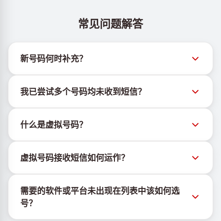
常见问题解答
新号码何时补充？
有关新虚拟号码库存的信息可通过官方Telegram机器
我已尝试多个号码均未收到短信？
人 @TigerSMSofficial_bot 查看。该频道会及时更新，
帮助用户获取最新号码库存。
我们无法保证每个购买的号码都有100%的短信送达
什么是虚拟号码？
率。各服务平台的算法可能因多种原因拦截临时号码的
短信。为提高成功率，请尝试以下方法：
虚拟号码是托管在云端的通信资源，不绑定实体SIM卡
持续更换新号码尝试
虚拟号码接收短信如何运作？
或设备，也不受固定地理位置限制。其主要功能是接收
尝试不同国家的号码
短信，包括OTP和激活码。
虚拟号码接收短信的服务由专有设备与软件协同运行。
使用VPN更换IP地址
需要的软件或平台未出现在列表中该如何选
我们使用自有基础设施管理SIM卡，并结合定制软件为
登出设备上该服务的其他活跃账户
号？
客户分配手机号以接收短信。