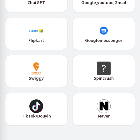
ChatGPT
Google,youtube,Gmail
Flipkart
Googlemessenger
Swiggy
Spincrush
TikTok/Douyin
Naver