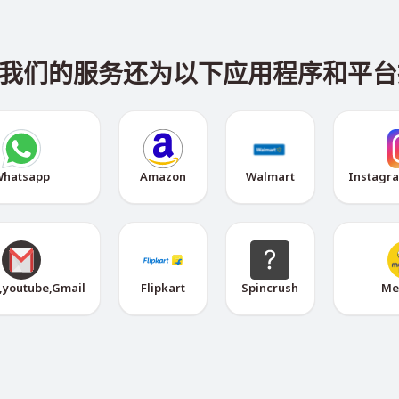
cle，我们的服务还为以下应用程序和
hatsapp
Amazon
Walmart
Instagr
,youtube,Gmail
Flipkart
Spincrush
Me