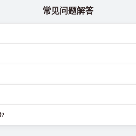
常见问题解答
 @TigerSMSofficial_bot 查看。该频道会及时更新，帮助
送达率。各服务平台的算法可能因多种原因拦截临时号码的短信。为提
M卡或设备，也不受固定地理位置限制。其主要功能是接收短信，包括
行。我们使用自有基础设施管理SIM卡，并结合定制软件为客户分配
号？
选项并从列表中选择合适国家，购买号码后即可用于目标服务的注册验