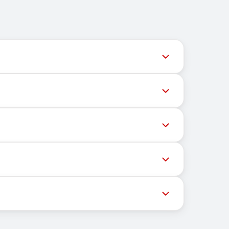
用户获取最新号码库存。
高成功率，请尝试以下方法：
OTP和激活码。
手机号以接收短信。
证。