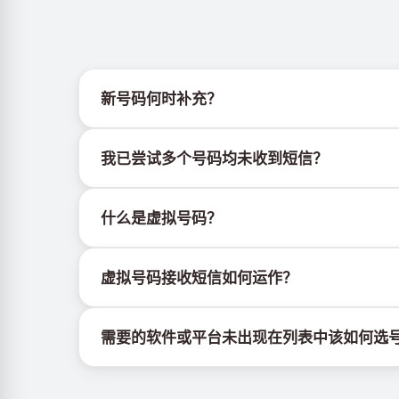
新号码何时补充？
有关新虚拟号码库存的信息可通过官方Telegram机器人
我已尝试多个号码均未收到短信？
我们无法保证每个购买的号码都有100%的短信
什么是虚拟号码？
持续更换新号码尝试
尝试不同国家的号码
虚拟号码是托管在云端的通信资源，不绑定实体SI
使用VPN更换IP地址
虚拟号码接收短信如何运作？
登出设备上该服务的其他活跃账户
虚拟号码接收短信的服务由专有设备与软件协同运
需要的软件或平台未出现在列表中该如何选
若所需的软件或平台未显示，请选择"其他服务"