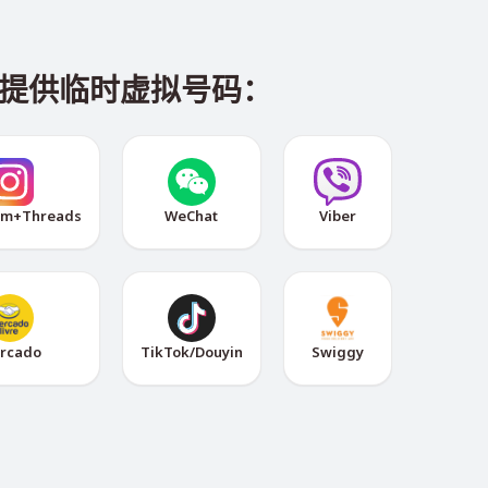
平台提供临时虚拟号码：
am+Threads
WeChat
Viber
rcado
TikTok/Douyin
Swiggy