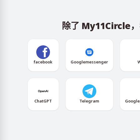
除了 My11Cir
facebook
Googlemessenger
W
ChatGPT
Telegram
Google