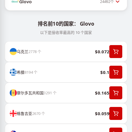
Glovo
24492
个
排名前10的国家： Glovo
以下是接收率最高的 10 个国家
$0.072
乌克兰
2778
个
$0.1
希腊
8194
个
$0.165
摩尔多瓦共和国
3291
个
$0.059
格鲁吉亚
2670
个