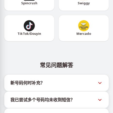
Spincrush
Swiggy
TikTok/Douyin
Mercado
常见问题解答
新号码何时补充？
有关新虚拟号码库存的信息可通过官方Telegram机器
我已尝试多个号码均未收到短信？
人 @TigerSMSofficial_bot 查看。该频道会及时更新，
帮助用户获取最新号码库存。
我们无法保证每个购买的号码都有100%的短信送达