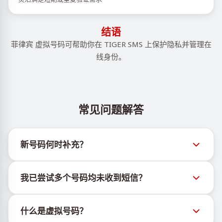
结语
菲律宾 虚拟号码可帮助你在 TIGER SMS 上保护隐私并管理在
线身份。
常见问题解答
新号码何时补充？
有关新虚拟号码库存的信息可通过官方Telegram机器
我已尝试多个号码均未收到短信？
人 @TigerSMSofficial_bot 查看。该频道会及时更新，
帮助用户获取最新号码库存。
我们无法保证每个购买的号码都有100%的短信送达
什么是虚拟号码？
率。各服务平台的算法可能因多种原因拦截临时号码的