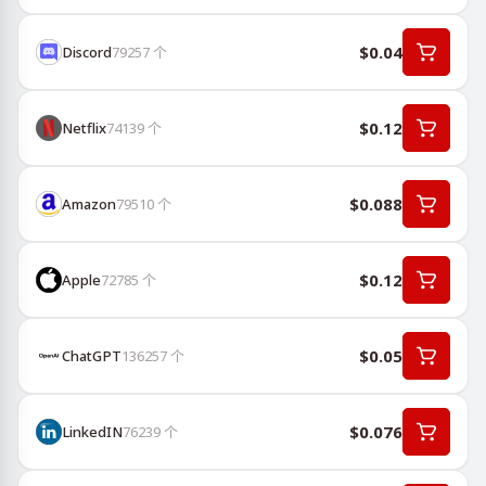
$0.04
Discord
79257
个
$0.12
Netflix
74139
个
$0.088
Amazon
79510
个
$0.12
Apple
72785
个
$0.05
ChatGPT
136257
个
$0.076
LinkedIN
76239
个