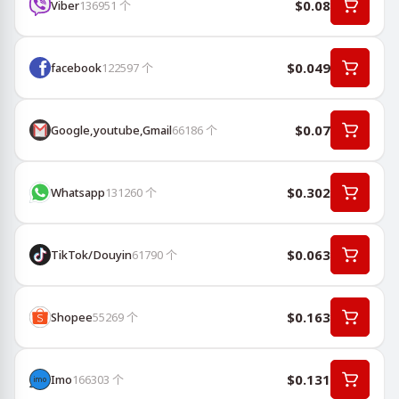
$0.08
Viber
136951
个
$0.049
facebook
122597
个
$0.07
Google,youtube,Gmail
66186
个
$0.302
Whatsapp
131260
个
$0.063
TikTok/Douyin
61790
个
$0.163
Shopee
55269
个
$0.131
Imo
166303
个