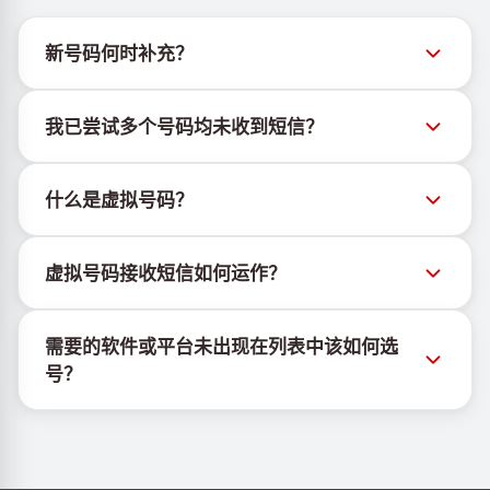
新号码何时补充？
有关新虚拟号码库存的信息可通过官方Telegram机器
我已尝试多个号码均未收到短信？
人 @TigerSMSofficial_bot 查看。该频道会及时更新，
帮助用户获取最新号码库存。
我们无法保证每个购买的号码都有100%的短信送达
什么是虚拟号码？
率。各服务平台的算法可能因多种原因拦截临时号码的
短信。为提高成功率，请尝试以下方法：
虚拟号码是托管在云端的通信资源，不绑定实体SIM卡
持续更换新号码尝试
虚拟号码接收短信如何运作？
或设备，也不受固定地理位置限制。其主要功能是接收
尝试不同国家的号码
短信，包括OTP和激活码。
虚拟号码接收短信的服务由专有设备与软件协同运行。
使用VPN更换IP地址
需要的软件或平台未出现在列表中该如何选
我们使用自有基础设施管理SIM卡，并结合定制软件为
登出设备上该服务的其他活跃账户
号？
客户分配手机号以接收短信。
若所需的软件或平台未显示，请选择"其他服务"选项并
从列表中选择合适国家，购买号码后即可用于目标服务
的注册验证。