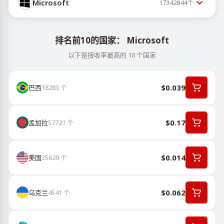
Microsoft
17342844
个
排名前10的国家： Microsoft
以下是接收率最高的 10 个国家
$0.039
巴西
18283
个
$0.17
孟加拉
57721
个
$0.014
美国
35629
个
$0.062
乌克兰
4541
个