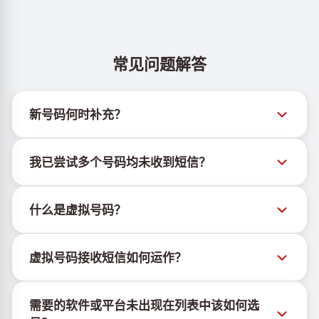
常见问题解答
新号码何时补充？
有关新虚拟号码库存的信息可通过官方Telegram机器
我已尝试多个号码均未收到短信？
人 @TigerSMSofficial_bot 查看。该频道会及时更新，
帮助用户获取最新号码库存。
我们无法保证每个购买的号码都有100%的短信送达
什么是虚拟号码？
率。各服务平台的算法可能因多种原因拦截临时号码的
短信。为提高成功率，请尝试以下方法：
虚拟号码是托管在云端的通信资源，不绑定实体SIM卡
持续更换新号码尝试
虚拟号码接收短信如何运作？
或设备，也不受固定地理位置限制。其主要功能是接收
尝试不同国家的号码
短信，包括OTP和激活码。
虚拟号码接收短信的服务由专有设备与软件协同运行。
使用VPN更换IP地址
需要的软件或平台未出现在列表中该如何选
我们使用自有基础设施管理SIM卡，并结合定制软件为
登出设备上该服务的其他活跃账户