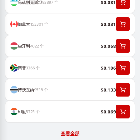
$0.081
乌兹别克斯坦
93897
个
$0.031
加拿大
153301
个
$0.068
匈牙利
4022
个
$0.106
南非
3366
个
$0.133
博茨瓦纳
9538
个
$0.069
印度
5723
个
查看全部