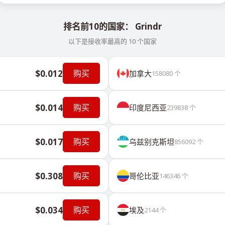
排名前10的国家： Grindr
以下是接收率最高的 10 个国家
$0.012
购买
加拿大
158080
个
$0.014
购买
印度尼西亚
239838
个
$0.017
购买
乌兹别克斯坦
856092
个
$0.308
购买
哥伦比亚
146346
个
$0.034
购买
埃及
2144
个