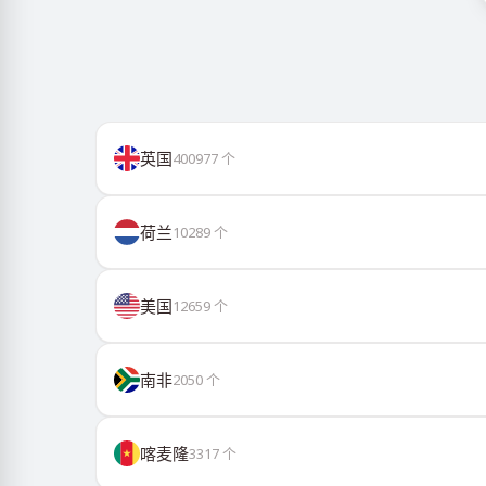
英国
400977
个
荷兰
10289
个
美国
12659
个
南非
2050
个
喀麦隆
3317
个