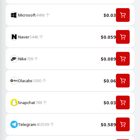
$0.03
Microsoft
4496
个
$0.059
Naver
3446
个
$0.089
Nike
709
个
$0.06
Olacabs
1000
个
$0.03
Snapchat
788
个
$0.589
Telegram
463509
个