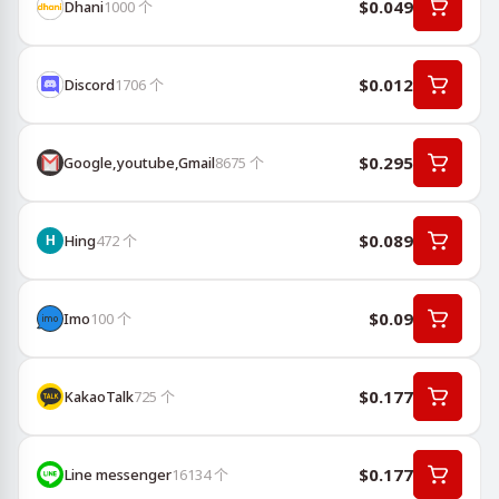
$0.049
Dhani
1000
个
$0.012
Discord
1706
个
$0.295
Google,youtube,Gmail
8675
个
$0.089
Hing
472
个
$0.09
Imo
100
个
$0.177
KakaoTalk
725
个
$0.177
Line messenger
16134
个