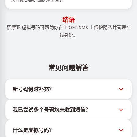
结语
萨摩亚 虚拟号码可帮助你在 TIGER SMS 上保护隐私并管理在
线身份。
常见问题解答
新号码何时补充？
有关新虚拟号码库存的信息可通过官方Telegram机器
我已尝试多个号码均未收到短信？
人 @TigerSMSofficial_bot 查看。该频道会及时更新，
帮助用户获取最新号码库存。
我们无法保证每个购买的号码都有100%的短信送达
什么是虚拟号码？
率。各服务平台的算法可能因多种原因拦截临时号码的