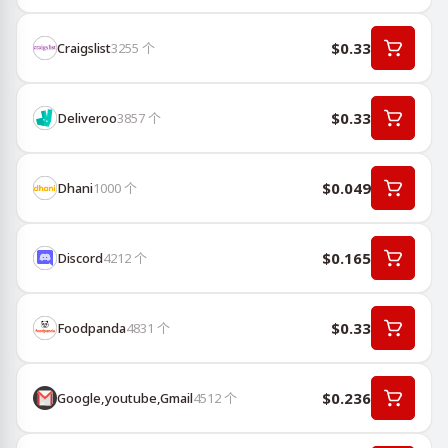
$0.33
Craigslist
3255
个
$0.33
Deliveroo
3857
个
$0.049
Dhani
1000
个
$0.165
Discord
4212
个
$0.33
Foodpanda
4831
个
$0.236
Google,youtube,Gmail
4512
个