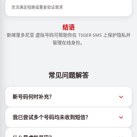
灵活满足短期或重复验证需求
结语
新喀里多尼亚 虚拟号码可帮助你在 TIGER SMS 上保护隐私并
管理在线身份。
常见问题解答
新号码何时补充？
有关新虚拟号码库存的信息可通过官方Telegram机器
我已尝试多个号码均未收到短信？
人 @TigerSMSofficial_bot 查看。该频道会及时更新，
帮助用户获取最新号码库存。
我们无法保证每个购买的号码都有100%的短信送达