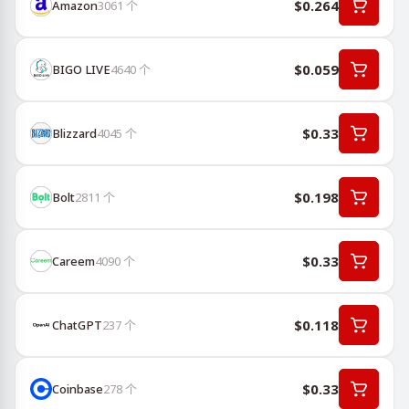
$0.264
Amazon
3061
个
$0.059
BIGO LIVE
4640
个
$0.33
Blizzard
4045
个
$0.198
Bolt
2811
个
$0.33
Careem
4090
个
$0.118
ChatGPT
237
个
$0.33
Coinbase
278
个