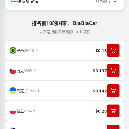
BlaBlaCar
337663
个
排名前10的国家： BlaBlaCar
以下是接收率最高的 10 个国家
$0.18
巴西
29418
个
$0.137
捷克
3585
个
$0.142
乌克兰
1966
个
$0.28
波兰
8754
个