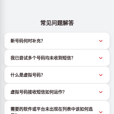
常见问题解答
新号码何时补充？
有关新虚拟号码库存的信息可通过官方Telegram机器
我已尝试多个号码均未收到短信？
人 @TigerSMSofficial_bot 查看。该频道会及时更新，
帮助用户获取最新号码库存。
我们无法保证每个购买的号码都有100%的短信送达
什么是虚拟号码？
率。各服务平台的算法可能因多种原因拦截临时号码的
短信。为提高成功率，请尝试以下方法：
虚拟号码是托管在云端的通信资源，不绑定实体SIM卡
持续更换新号码尝试
虚拟号码接收短信如何运作？
或设备，也不受固定地理位置限制。其主要功能是接收
尝试不同国家的号码
短信，包括OTP和激活码。
虚拟号码接收短信的服务由专有设备与软件协同运行。
使用VPN更换IP地址
需要的软件或平台未出现在列表中该如何选
我们使用自有基础设施管理SIM卡，并结合定制软件为
登出设备上该服务的其他活跃账户