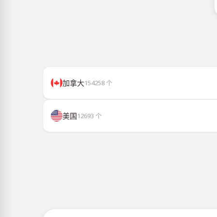
加拿大
154258
个
美国
12693
个