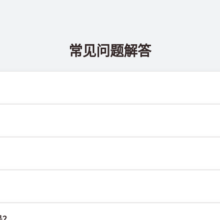
常见问题解答
 @TigerSMSofficial_bot 查看。该频道会及时更新，帮助
送达率。各服务平台的算法可能因多种原因拦截临时号码的短信。为提
M卡或设备，也不受固定地理位置限制。其主要功能是接收短信，包括
行。我们使用自有基础设施管理SIM卡，并结合定制软件为客户分配
号？