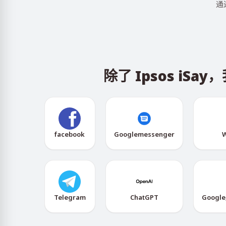
通
除了 Ipsos i
facebook
Googlemessenger
W
Telegram
ChatGPT
Google