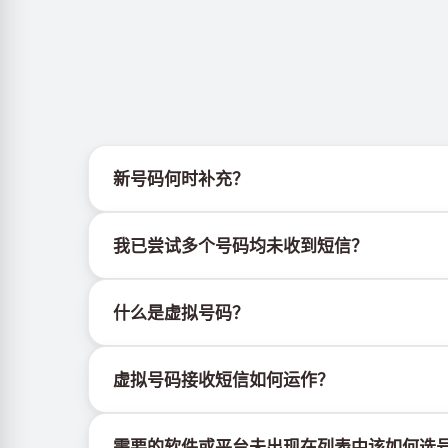
新号码何时补充？
有关新虚拟号码库存的信息可通过官方Telegram机器人
我已尝试多个号码均未收到短信？
我们无法保证每个购买的号码都有100%的短信
什么是虚拟号码？
持续更换新号码尝试
尝试不同国家的号码
虚拟号码是托管在云端的通信资源，不绑定实体SI
使用VPN更换IP地址
虚拟号码接收短信如何运作？
登出设备上该服务的其他活跃账户
虚拟号码接收短信的服务由专有设备与软件协同运
需要的软件或平台未出现在列表中该如何选