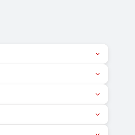
用户获取最新号码库存。
高成功率，请尝试以下方法：
OTP和激活码。
手机号以接收短信。