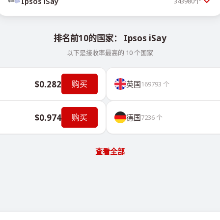
Ipsos iSay
343980
个
排名前10的国家： Ipsos iSay
以下是接收率最高的 10 个国家
$0.282
购买
英国
169793
个
$0.974
购买
德国
7236
个
查看全部