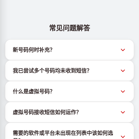
常见问题解答
新号码何时补充？
有关新虚拟号码库存的信息可通过官方Telegram机器
我已尝试多个号码均未收到短信？
人 @TigerSMSofficial_bot 查看。该频道会及时更新，
帮助用户获取最新号码库存。
我们无法保证每个购买的号码都有100%的短信送达
什么是虚拟号码？
率。各服务平台的算法可能因多种原因拦截临时号码的
短信。为提高成功率，请尝试以下方法：
虚拟号码是托管在云端的通信资源，不绑定实体SIM卡
持续更换新号码尝试
虚拟号码接收短信如何运作？
或设备，也不受固定地理位置限制。其主要功能是接收
尝试不同国家的号码
短信，包括OTP和激活码。
虚拟号码接收短信的服务由专有设备与软件协同运行。
使用VPN更换IP地址
需要的软件或平台未出现在列表中该如何选
我们使用自有基础设施管理SIM卡，并结合定制软件为
登出设备上该服务的其他活跃账户