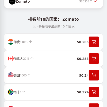
Zomato
330258
个
排名前10的国家： Zomato
以下是接收率最高的 10 个国家
$0.206
印度
11819
个
$0.283
加拿大
2945
个
$0.24
美国
1000
个
$0.374
南非
1
个