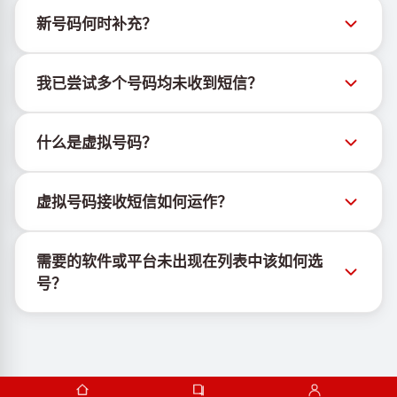
新号码何时补充？
有关新虚拟号码库存的信息可通过官方Telegram机器
我已尝试多个号码均未收到短信？
人 @TigerSMSofficial_bot 查看。该频道会及时更新，
帮助用户获取最新号码库存。
我们无法保证每个购买的号码都有100%的短信送达
什么是虚拟号码？
率。各服务平台的算法可能因多种原因拦截临时号码的
短信。为提高成功率，请尝试以下方法：
虚拟号码是托管在云端的通信资源，不绑定实体SIM卡
持续更换新号码尝试
虚拟号码接收短信如何运作？
或设备，也不受固定地理位置限制。其主要功能是接收
尝试不同国家的号码
短信，包括OTP和激活码。
虚拟号码接收短信的服务由专有设备与软件协同运行。
使用VPN更换IP地址
需要的软件或平台未出现在列表中该如何选
我们使用自有基础设施管理SIM卡，并结合定制软件为
登出设备上该服务的其他活跃账户
号？
客户分配手机号以接收短信。
若所需的软件或平台未显示，请选择"其他服务"选项并
从列表中选择合适国家，购买号码后即可用于目标服务
的注册验证。