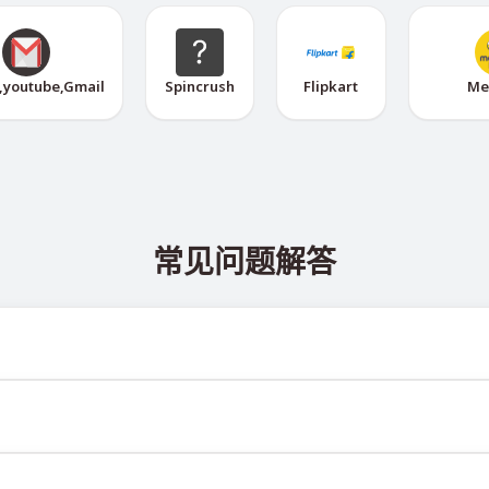
,youtube,Gmail
Spincrush
Flipkart
Me
常见问题解答
 @TigerSMSofficial_bot 查看。该频道会及时更新，帮助
送达率。各服务平台的算法可能因多种原因拦截临时号码的短信。为提