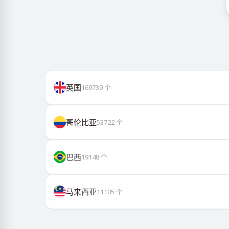
英国
169739
个
哥伦比亚
53722
个
巴西
19148
个
马来西亚
11105
个