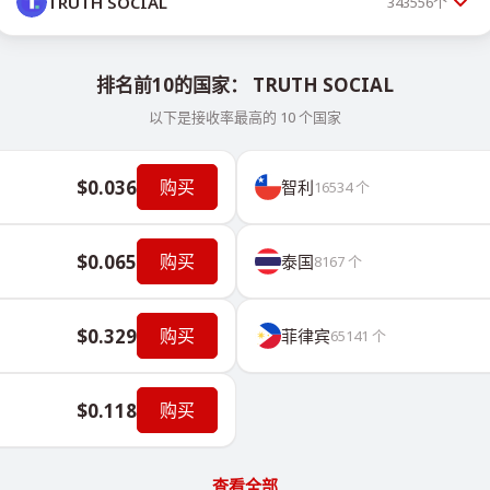
TRUTH SOCIAL
343556
个
排名前10的国家： TRUTH SOCIAL
以下是接收率最高的 10 个国家
$0.036
购买
智利
16534
个
$0.065
购买
泰国
8167
个
$0.329
购买
菲律宾
65141
个
$0.118
购买
查看全部