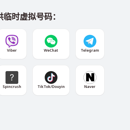
供临时虚拟号码：
Viber
WeChat
Telegram
Spincrush
TikTok/Douyin
Naver