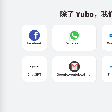
除了 Yubo
facebook
Whatsapp
Wa
ChatGPT
Google,youtube,Gmail
Fl