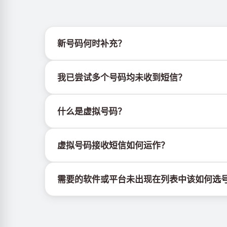
新号码何时补充？
有关新虚拟号码库存的信息可通过官方Telegram机器人
我已尝试多个号码均未收到短信？
我们无法保证每个购买的号码都有100%的短信
什么是虚拟号码？
持续更换新号码尝试
尝试不同国家的号码
虚拟号码是托管在云端的通信资源，不绑定实体SI
使用VPN更换IP地址
虚拟号码接收短信如何运作？
登出设备上该服务的其他活跃账户
虚拟号码接收短信的服务由专有设备与软件协同运
需要的软件或平台未出现在列表中该如何选
若所需的软件或平台未显示，请选择"其他服务"