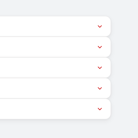
用户获取最新号码库存。
高成功率，请尝试以下方法：
OTP和激活码。
手机号以接收短信。
证。