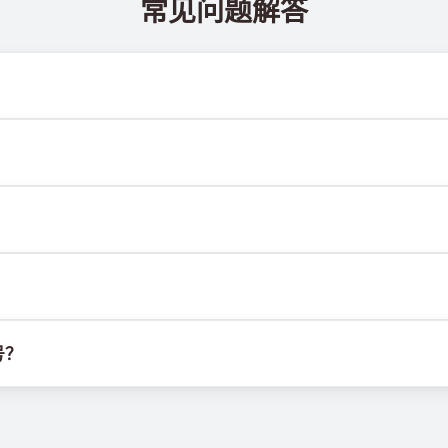
常见问题解答
 @TigerSMSofficial_bot 查看。该频道会及时更新，帮助
送达率。各服务平台的算法可能因多种原因拦截临时号码的短信。为提
M卡或设备，也不受固定地理位置限制。其主要功能是接收短信，包括
行。我们使用自有基础设施管理SIM卡，并结合定制软件为客户分配
号？
选项并从列表中选择合适国家，购买号码后即可用于目标服务的注册验