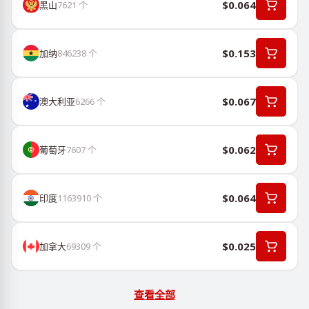
$0.064
黑山
7621
个
$0.153
加纳
846238
个
$0.067
澳大利亚
6266
个
$0.062
葡萄牙
7607
个
$0.064
印度
1163910
个
$0.025
加拿大
69309
个
查看全部