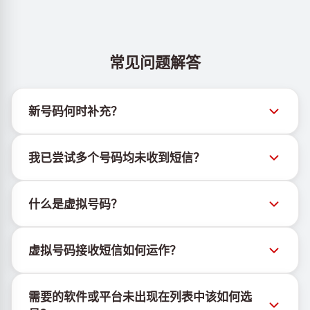
常见问题解答
新号码何时补充？
有关新虚拟号码库存的信息可通过官方Telegram机器
我已尝试多个号码均未收到短信？
人 @TigerSMSofficial_bot 查看。该频道会及时更新，
帮助用户获取最新号码库存。
我们无法保证每个购买的号码都有100%的短信送达
什么是虚拟号码？
率。各服务平台的算法可能因多种原因拦截临时号码的
短信。为提高成功率，请尝试以下方法：
虚拟号码是托管在云端的通信资源，不绑定实体SIM卡
持续更换新号码尝试
虚拟号码接收短信如何运作？
或设备，也不受固定地理位置限制。其主要功能是接收
尝试不同国家的号码
短信，包括OTP和激活码。
虚拟号码接收短信的服务由专有设备与软件协同运行。
使用VPN更换IP地址
需要的软件或平台未出现在列表中该如何选
我们使用自有基础设施管理SIM卡，并结合定制软件为
登出设备上该服务的其他活跃账户