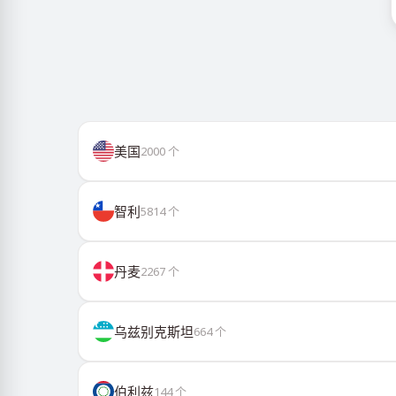
美国
2000
个
智利
5814
个
丹麦
2267
个
乌兹别克斯坦
664
个
伯利兹
144
个