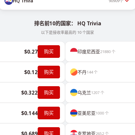
HQ Trivia
90909
个
排名前10的国家： HQ Trivia
以下是接收率最高的 10 个国家
$0.27
购买
印度尼西亚
21880
个
$0.12
购买
不丹
144
个
$0.322
购买
乌克兰
1207
个
$0.144
购买
亚美尼亚
1000
个
$0.689
购买
克罗地亚
2652
个