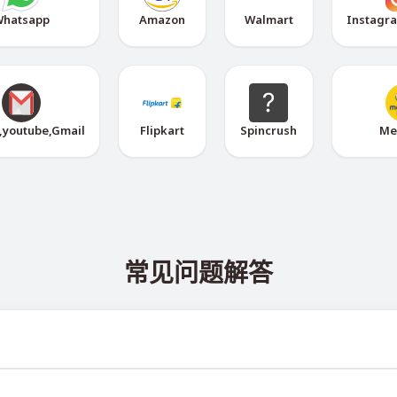
hatsapp
Amazon
Walmart
Instagr
,youtube,Gmail
Flipkart
Spincrush
Me
常见问题解答
 @TigerSMSofficial_bot 查看。该频道会及时更新，帮助