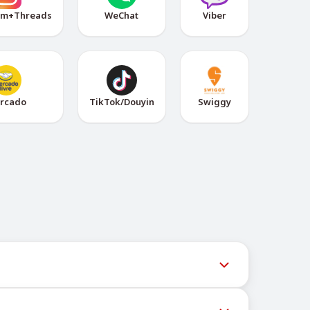
am+Threads
WeChat
Viber
rcado
TikTok/Douyin
Swiggy
用户获取最新号码库存。