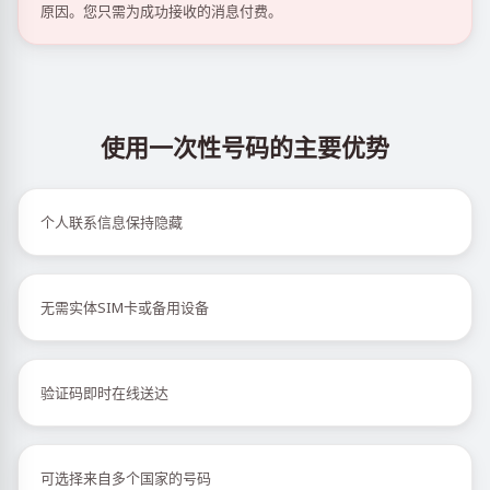
原因。您只需为成功接收的消息付费。
使用一次性号码的主要优势
个人联系信息保持隐藏
无需实体SIM卡或备用设备
验证码即时在线送达
可选择来自多个国家的号码