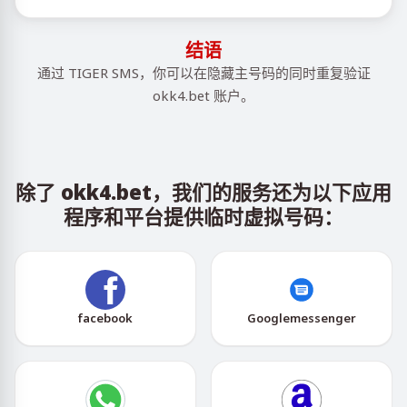
结语
通过 TIGER SMS，你可以在隐藏主号码的同时重复验证
okk4.bet 账户。
除了 okk4.bet，我们的服务还为以下应用
程序和平台提供临时虚拟号码：
facebook
Googlemessenger