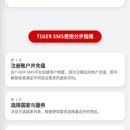
TIGER SMS使用分步指南
第 1 步
注册账户并充值
在TIGER SMS平台创建用户档案，成功注册后向账户充值，即可
解锁各类满足不同验证需求的虚拟号码。
第 2 步
选择国家与服务
浏览可选国家列表，根据使用需求选择最适合的地区。