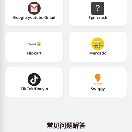
Google,youtube,Gmail
Spincrush
Flipkart
Mercado
TikTok/Douyin
Swiggy
常见问题解答