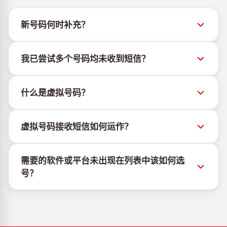
新号码何时补充？
有关新虚拟号码库存的信息可通过官方Telegram机器
我已尝试多个号码均未收到短信？
人 @TigerSMSofficial_bot 查看。该频道会及时更新，
帮助用户获取最新号码库存。
我们无法保证每个购买的号码都有100%的短信送达
什么是虚拟号码？
率。各服务平台的算法可能因多种原因拦截临时号码的
短信。为提高成功率，请尝试以下方法：
虚拟号码是托管在云端的通信资源，不绑定实体SIM卡
持续更换新号码尝试
虚拟号码接收短信如何运作？
或设备，也不受固定地理位置限制。其主要功能是接收
尝试不同国家的号码
短信，包括OTP和激活码。
虚拟号码接收短信的服务由专有设备与软件协同运行。
使用VPN更换IP地址
需要的软件或平台未出现在列表中该如何选
我们使用自有基础设施管理SIM卡，并结合定制软件为
登出设备上该服务的其他活跃账户
号？
客户分配手机号以接收短信。
若所需的软件或平台未显示，请选择"其他服务"选项并
从列表中选择合适国家，购买号码后即可用于目标服务
的注册验证。