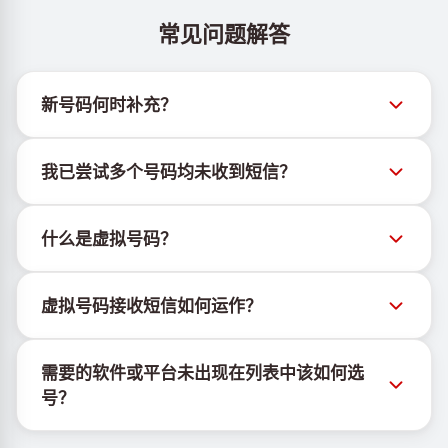
常见问题解答
新号码何时补充？
有关新虚拟号码库存的信息可通过官方Telegram机器
我已尝试多个号码均未收到短信？
人 @TigerSMSofficial_bot 查看。该频道会及时更新，
帮助用户获取最新号码库存。
我们无法保证每个购买的号码都有100%的短信送达
什么是虚拟号码？
率。各服务平台的算法可能因多种原因拦截临时号码的
短信。为提高成功率，请尝试以下方法：
虚拟号码是托管在云端的通信资源，不绑定实体SIM卡
持续更换新号码尝试
虚拟号码接收短信如何运作？
或设备，也不受固定地理位置限制。其主要功能是接收
尝试不同国家的号码
短信，包括OTP和激活码。
虚拟号码接收短信的服务由专有设备与软件协同运行。
使用VPN更换IP地址
需要的软件或平台未出现在列表中该如何选
我们使用自有基础设施管理SIM卡，并结合定制软件为
登出设备上该服务的其他活跃账户
号？
客户分配手机号以接收短信。
若所需的软件或平台未显示，请选择"其他服务"选项并