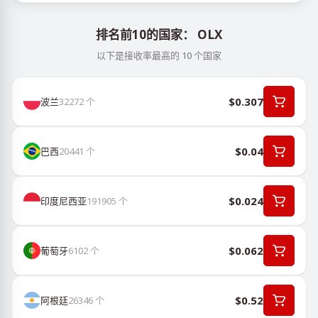
排名前10的国家： OLX
以下是接收率最高的 10 个国家
$0.307
波兰
32272
个
$0.04
巴西
20441
个
$0.024
印度尼西亚
191905
个
$0.062
葡萄牙
6102
个
$0.52
阿根廷
26346
个