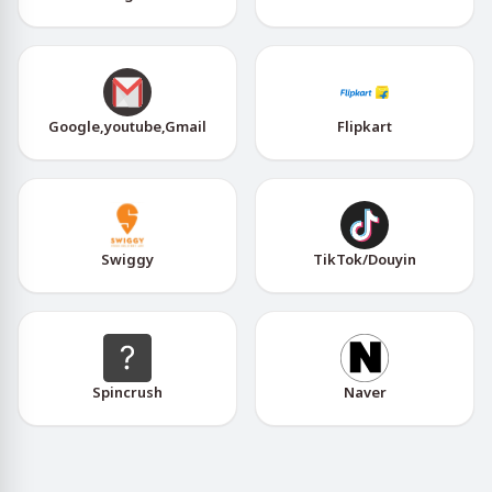
Google,youtube,Gmail
Flipkart
Swiggy
TikTok/Douyin
Spincrush
Naver