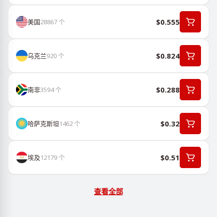
$0.555
美国
28867
个
$0.824
乌克兰
920
个
$0.288
南非
3594
个
$0.32
哈萨克斯坦
1462
个
$0.51
埃及
12179
个
查看全部