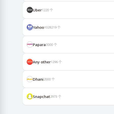
Uber
1220
个
Yahoo
1028219
个
Papara
3000
个
Any other
1296
个
Dhani
2000
个
Snapchat
2973
个