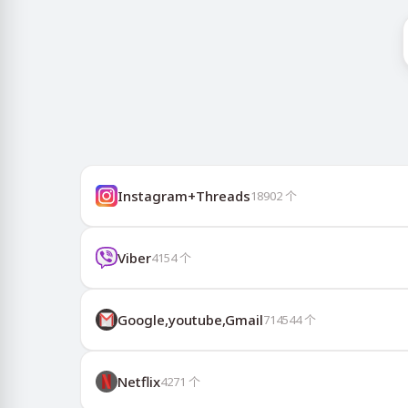
Instagram+Threads
18902
个
Viber
4154
个
Google,youtube,Gmail
714544
个
Netflix
4271
个