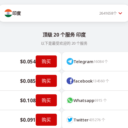
印度
2641658
个
顶级 20 个服务 印度
以下是最受欢迎的 20 个服务
$0.054
购买
Telegram
16084
个
$0.085
购买
facebook
134560
个
$0.108
购买
Whatsapp
6915
个
$0.091
购买
Twitter
435276
个