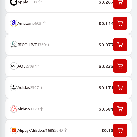
$0.267
Apple
3339
个
$0.144
Amazon
5603
个
$0.077
BIGO LIVE
1369
个
$0.233
AOL
2709
个
$0.171
Adidas
2307
个
$0.581
Airbnb
3379
个
$0.13
Alipay/Alibaba/1688
2640
个