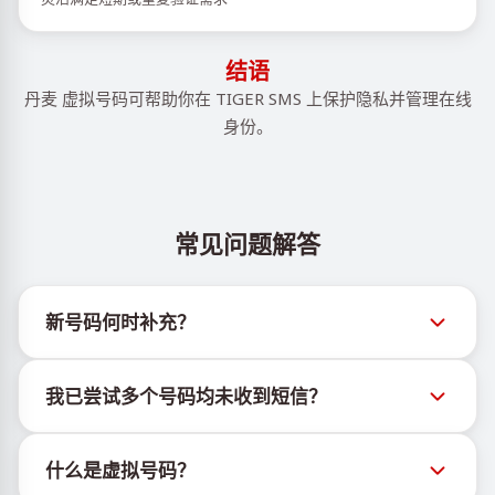
结语
丹麦 虚拟号码可帮助你在 TIGER SMS 上保护隐私并管理在线
身份。
常见问题解答
新号码何时补充？
有关新虚拟号码库存的信息可通过官方Telegram机器
我已尝试多个号码均未收到短信？
人 @TigerSMSofficial_bot 查看。该频道会及时更新，
帮助用户获取最新号码库存。
我们无法保证每个购买的号码都有100%的短信送达
什么是虚拟号码？
率。各服务平台的算法可能因多种原因拦截临时号码的