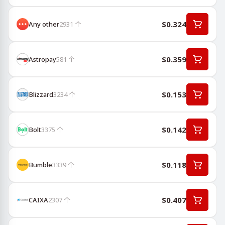
$0.324
Any other
2931
个
$0.359
Astropay
581
个
$0.153
Blizzard
3234
个
$0.142
Bolt
3375
个
$0.118
Bumble
3339
个
$0.407
CAIXA
2307
个