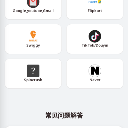
Google,youtube,Gmail
Flipkart
Swiggy
TikTok/Douyin
Spincrush
Naver
常见问题解答