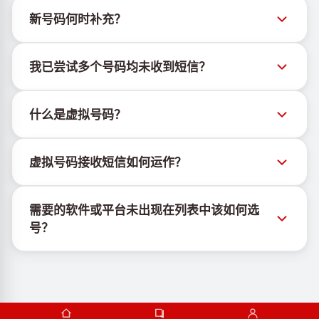
新号码何时补充？
有关新虚拟号码库存的信息可通过官方Telegram机器
我已尝试多个号码均未收到短信？
人 @TigerSMSofficial_bot 查看。该频道会及时更新，
帮助用户获取最新号码库存。
我们无法保证每个购买的号码都有100%的短信送达
什么是虚拟号码？
率。各服务平台的算法可能因多种原因拦截临时号码的
短信。为提高成功率，请尝试以下方法：
虚拟号码是托管在云端的通信资源，不绑定实体SIM卡
持续更换新号码尝试
虚拟号码接收短信如何运作？
或设备，也不受固定地理位置限制。其主要功能是接收
尝试不同国家的号码
短信，包括OTP和激活码。
虚拟号码接收短信的服务由专有设备与软件协同运行。
使用VPN更换IP地址
需要的软件或平台未出现在列表中该如何选
我们使用自有基础设施管理SIM卡，并结合定制软件为
登出设备上该服务的其他活跃账户
号？
客户分配手机号以接收短信。
若所需的软件或平台未显示，请选择"其他服务"选项并
从列表中选择合适国家，购买号码后即可用于目标服务
的注册验证。