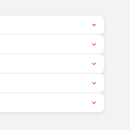
用户获取最新号码库存。
高成功率，请尝试以下方法：
OTP和激活码。
手机号以接收短信。
证。