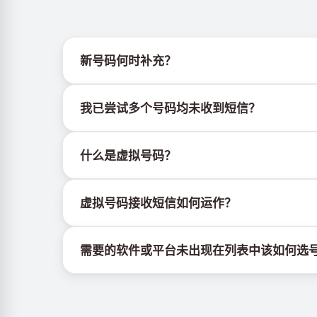
新号码何时补充？
有关新虚拟号码库存的信息可通过官方Telegram机器人
我已尝试多个号码均未收到短信？
我们无法保证每个购买的号码都有100%的短信
什么是虚拟号码？
持续更换新号码尝试
尝试不同国家的号码
虚拟号码是托管在云端的通信资源，不绑定实体SI
使用VPN更换IP地址
虚拟号码接收短信如何运作？
登出设备上该服务的其他活跃账户
虚拟号码接收短信的服务由专有设备与软件协同运
需要的软件或平台未出现在列表中该如何选
若所需的软件或平台未显示，请选择"其他服务"