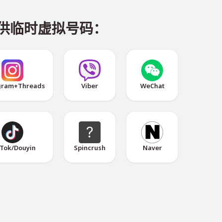
提供临时虚拟号码：
gram+Threads
Viber
WeChat
Tok/Douyin
Spincrush
Naver