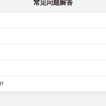
常见问题解答
 @TigerSMSofficial_bot 查看。该频道会及时更新，帮助
送达率。各服务平台的算法可能因多种原因拦截临时号码的短信。为提
M卡或设备，也不受固定地理位置限制。其主要功能是接收短信，包括
行。我们使用自有基础设施管理SIM卡，并结合定制软件为客户分配
号？
选项并从列表中选择合适国家，购买号码后即可用于目标服务的注册验