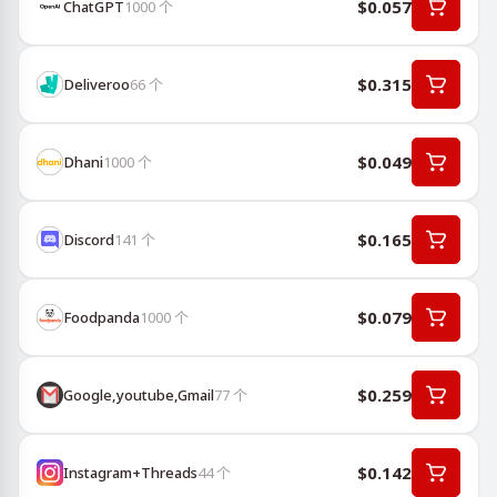
$0.057
ChatGPT
1000
个
$0.315
Deliveroo
66
个
$0.049
Dhani
1000
个
$0.165
Discord
141
个
$0.079
Foodpanda
1000
个
$0.259
Google,youtube,Gmail
77
个
$0.142
Instagram+Threads
44
个