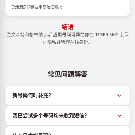
灵活满足短期或重复验证需求
结语
圣文森特和格林纳丁斯 虚拟号码可帮助你在 TIGER SMS 上保
护隐私并管理在线身份。
常见问题解答
新号码何时补充？
有关新虚拟号码库存的信息可通过官方Telegram机器
我已尝试多个号码均未收到短信？
人 @TigerSMSofficial_bot 查看。该频道会及时更新，
帮助用户获取最新号码库存。
我们无法保证每个购买的号码都有100%的短信送达