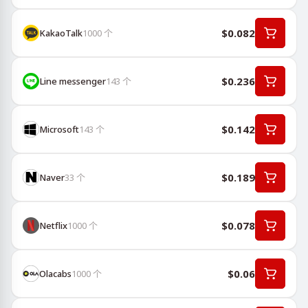
$0.082
KakaoTalk
1000
个
$0.236
Line messenger
143
个
$0.142
Microsoft
143
个
$0.189
Naver
33
个
$0.078
Netflix
1000
个
$0.06
Olacabs
1000
个