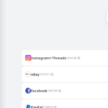
Instagram+Threads
204146
個
eBay
159731
個
facebook
189199
個
PayPal
158858
個