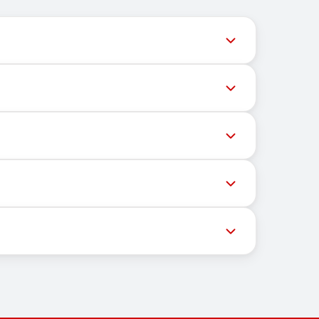
ネルは最新の番号在庫にアクセスできるよう、タイムリーな
な番号へのメッセージ配信がさまざまな理由でブロ
的場所にも依存しません。主な機能は、OTPや認
するための自社インフラと、メッセージ受信のため
の後、その番号を使用して希望するサービスの登