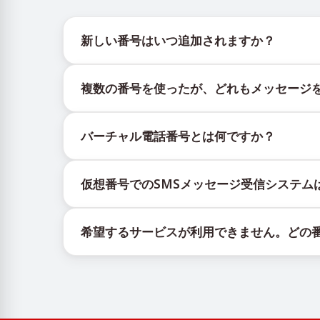
新しい番号はいつ追加されますか？
新しい仮想番号の在庫状況は、公式Telegramボッ
複数の番号を使ったが、どれもメッセージ
更新を提供します。
購入したすべての番号で100%のSMS配信を保
バーチャル電話番号とは何ですか？
ックされる場合があります。配信成功率を高める
新しい番号を継続的に使用する。
仮想番号はクラウド上でホストされる通信リソー
異なる国の番号を試してください。
仮想番号でのSMSメッセージ受信システム
証コードを含むSMSメッセージの受信です。
VPNサービスを利用してIPアドレスを変更し
仮想番号でSMSを受信するサービスは、独自の
他のアクティブなアカウントからログアウトす
希望するサービスが利用できません。どの
に顧客へ携帯番号を割り当てるカスタムソフトウ
有効なサービスが表示されない場合は、「その他
録を完了できます。