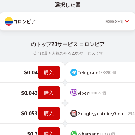
選択した国
コロンビア
9888688
個
のトップ20サービス コロンビア
以下は最も人気のある20のサービスです
$0.04
購入
Telegram
133390
個
$0.042
購入
Viber
188025
個
$0.053
購入
Google,youtube,Gmail
5294
$0.2
購入
Whatsapp
11933
個