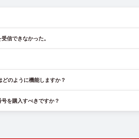
ト @TigerSMSofficial_bot で確認できます。このチャン
を受信できなかった。
証することはできません。サービスのアルゴリズムにより、一時的
には、次の方法をお試しください：
スで、物理的なSIMカードやデバイスに紐づかず、固定された地理
はどのように機能しますか？
てください。
機器とソフトウェアの組み合わせで動作します。SIMカードを管理
る。
番号を購入すべきですか？
ェアを使用しています。
」を選択し、リストにある適切な国を選んで番号を購入します。そ