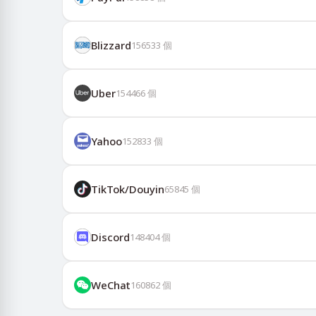
Blizzard
156533
個
Uber
154466
個
Yahoo
152833
個
TikTok/Douyin
65845
個
Discord
148404
個
WeChat
160862
個