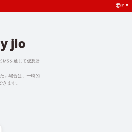
JP
jio
 SMSを通じて仮想番
したい場合は、一時的
できます。