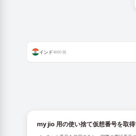
インド
4000
個
my jio 用の使い捨て仮想番号を取