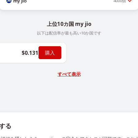
my jio
4000
個
上位10カ国 my jio
以下は配信率が最も高い10か国です
$0.131
購入
すべて表示
得する