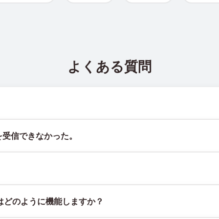
よくある質問
ト @TigerSMSofficial_bot で確認できます。このチャン
を受信できなかった。
証することはできません。サービスのアルゴリズムにより、一時的
には、次の方法をお試しください：
スで、物理的なSIMカードやデバイスに紐づかず、固定された地理
はどのように機能しますか？
てください。