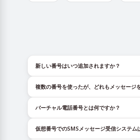
新しい番号はいつ追加されますか？
新しい仮想番号の在庫状況は、公式Telegramボッ
複数の番号を使ったが、どれもメッセージ
更新を提供します。
購入したすべての番号で100%のSMS配信を保
バーチャル電話番号とは何ですか？
ックされる場合があります。配信成功率を高める
新しい番号を継続的に使用する。
仮想番号はクラウド上でホストされる通信リソー
異なる国の番号を試してください。
仮想番号でのSMSメッセージ受信システム
証コードを含むSMSメッセージの受信です。
VPNサービスを利用してIPアドレスを変更し