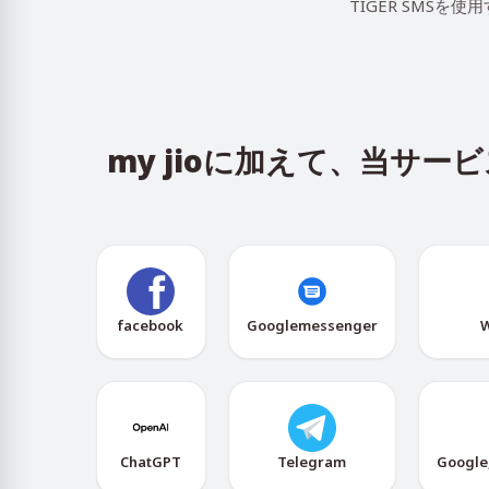
TIGER SMS
my jioに加えて、当サ
facebook
Googlemessenger
W
ChatGPT
Telegram
Google