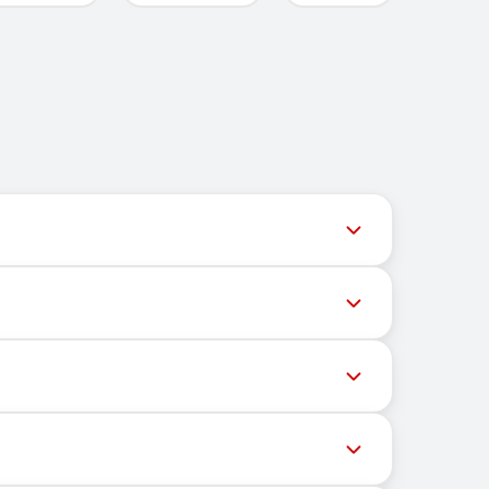
ネルは最新の番号在庫にアクセスできるよう、タイムリーな
な番号へのメッセージ配信がさまざまな理由でブロ
的場所にも依存しません。主な機能は、OTPや認