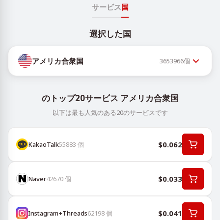
サービス
国
選択した国
アメリカ合衆国
3653966
個
のトップ20サービス アメリカ合衆国
以下は最も人気のある20のサービスです
$0.062
KakaoTalk
55883
個
$0.033
Naver
42670
個
$0.041
Instagram+Threads
62198
個