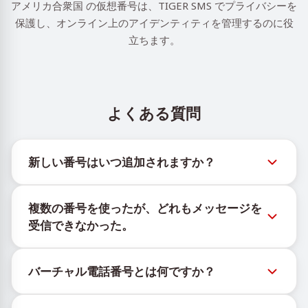
アメリカ合衆国 の仮想番号は、TIGER SMS でプライバシーを
保護し、オンライン上のアイデンティティを管理するのに役
立ちます。
よくある質問
新しい番号はいつ追加されますか？
新しい仮想番号の在庫状況は、公式Telegramボット
複数の番号を使ったが、どれもメッセージを
@TigerSMSofficial_bot で確認できます。このチャン
受信できなかった。
ネルは最新の番号在庫にアクセスできるよう、タイム
リーな更新を提供します。
購入したすべての番号で100%のSMS配信を保証する
バーチャル電話番号とは何ですか？
ことはできません。サービスのアルゴリズムにより、
一時的な番号へのメッセージ配信がさまざまな理由で
仮想番号はクラウド上でホストされる通信リソース
ブロックされる場合があります。配信成功率を高める