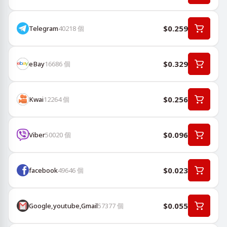
$0.259
Telegram
40218
個
$0.329
eBay
16686
個
$0.256
Kwai
12264
個
$0.096
Viber
50020
個
$0.023
facebook
49646
個
$0.055
Google,youtube,Gmail
57377
個