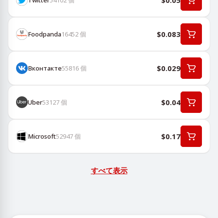
$0.05
$0.083
Foodpanda
16452
個
$0.029
Вконтакте
55816
個
$0.04
Uber
53127
個
$0.17
Microsoft
52947
個
すべて表示