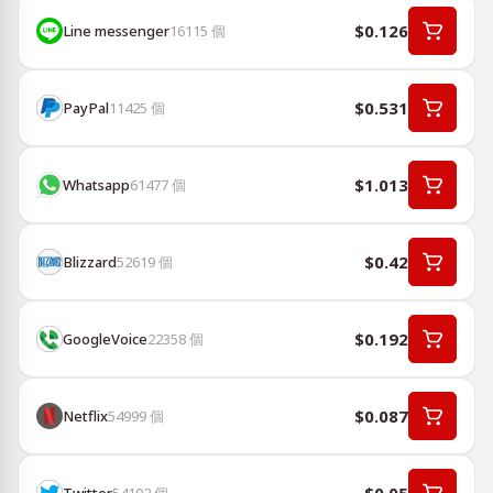
$0.126
Line messenger
16115
個
$0.531
PayPal
11425
個
$1.013
Whatsapp
61477
個
$0.42
Blizzard
52619
個
$0.192
GoogleVoice
22358
個
$0.087
Netflix
54999
個
Twitter
54102
個