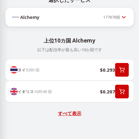
Alchemy
177878
個
上位10カ国 Alchemy
以下は配信率が最も高い10か国です
$0.293
タイ
9280
個
$0.207
イギリス
168598
個
すべて表示