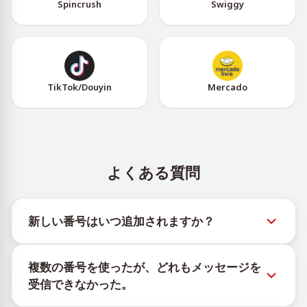
Spincrush
Swiggy
TikTok/Douyin
Mercado
よくある質問
新しい番号はいつ追加されますか？
新しい仮想番号の在庫状況は、公式Telegramボット
複数の番号を使ったが、どれもメッセージを
@TigerSMSofficial_bot で確認できます。このチャン
受信できなかった。
ネルは最新の番号在庫にアクセスできるよう、タイム
リーな更新を提供します。