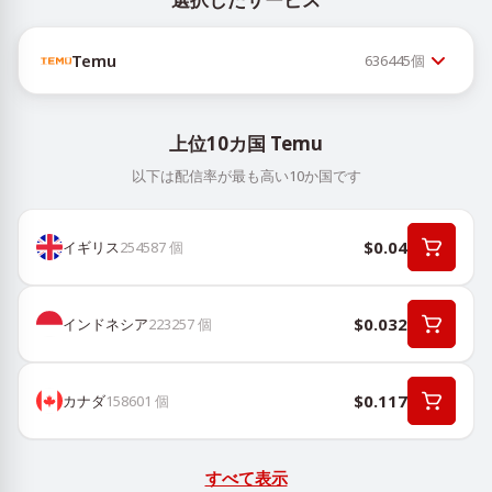
Temu
636445
個
上位10カ国 Temu
以下は配信率が最も高い10か国です
$0.04
イギリス
254587
個
$0.032
インドネシア
223257
個
$0.117
カナダ
158601
個
すべて表示