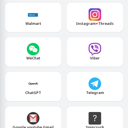
Walmart
Instagram+Threads
WeChat
Viber
ChatGPT
Telegram
Google,youtube,Gmail
Spincrush