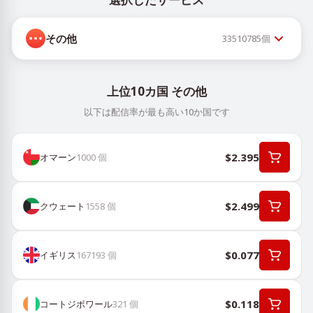
その他
33510785
個
上位10カ国 その他
以下は配信率が最も高い10か国です
$2.395
オマーン
1000
個
$2.499
クウェート
1558
個
$0.077
イギリス
167193
個
$0.118
コートジボワール
321
個