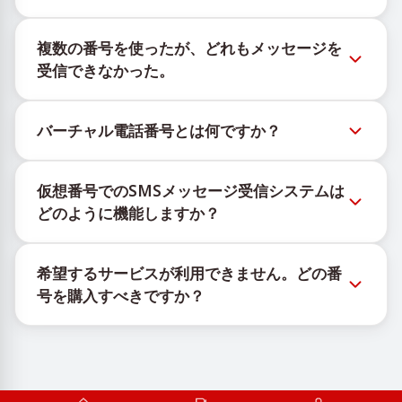
新しい仮想番号の在庫状況は、公式Telegramボット
複数の番号を使ったが、どれもメッセージを
@TigerSMSofficial_bot で確認できます。このチャン
受信できなかった。
ネルは最新の番号在庫にアクセスできるよう、タイム
リーな更新を提供します。
購入したすべての番号で100%のSMS配信を保証する
バーチャル電話番号とは何ですか？
ことはできません。サービスのアルゴリズムにより、
一時的な番号へのメッセージ配信がさまざまな理由で
仮想番号はクラウド上でホストされる通信リソース
ブロックされる場合があります。配信成功率を高める
仮想番号でのSMSメッセージ受信システムは
で、物理的なSIMカードやデバイスに紐づかず、固定
には、次の方法をお試しください：
どのように機能しますか？
された地理的場所にも依存しません。主な機能は、
新しい番号を継続的に使用する。
OTPや認証コードを含むSMSメッセージの受信です。
仮想番号でSMSを受信するサービスは、独自の機器と
異なる国の番号を試してください。
希望するサービスが利用できません。どの番
ソフトウェアの組み合わせで動作します。SIMカード
VPNサービスを利用してIPアドレスを変更してくだ
号を購入すべきですか？
を管理するための自社インフラと、メッセージ受信の
さい。
他のアクティブなアカウントからログアウトする。
ために顧客へ携帯番号を割り当てるカスタムソフトウ
有効なサービスが表示されない場合は、「その他」を
ェアを使用しています。
選択し、リストにある適切な国を選んで番号を購入し
ます。その後、その番号を使用して希望するサービス