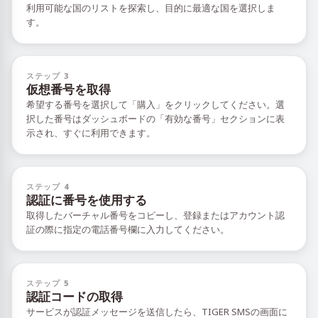
利用可能な国のリストを探索し、目的に最適な国を選択しま
す。
ステップ 3
仮想番号を取得
希望する番号を選択して「購入」をクリックしてください。選
択した番号はダッシュボードの「有効な番号」セクションに表
示され、すぐに利用できます。
ステップ 4
認証に番号を使用する
取得したバーチャル番号をコピーし、登録またはアカウント認
証の際に指定の電話番号欄に入力してください。
ステップ 5
認証コードの取得
サービスが認証メッセージを送信したら、TIGER SMSの画面に