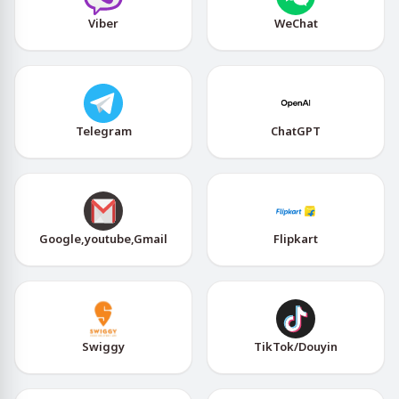
Viber
WeChat
Telegram
ChatGPT
Google,youtube,Gmail
Flipkart
Swiggy
TikTok/Douyin