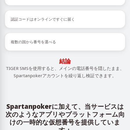
認証コードはオンラインですぐに届く
複数の国から番号を選べる
結論
TIGER SMSを使用すると、メインの電話番号を隠したまま、
Spartanpokerアカウントを繰り返し検証できます。
Spartanpokerに加えて、当サービスは
次のようなアプリやプラットフォーム向
けの一時的な仮想番号を提供していま
す：