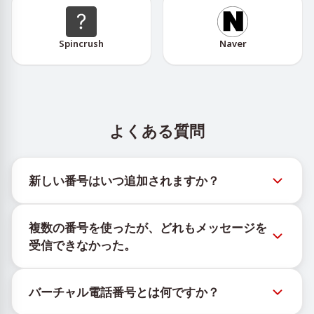
Spincrush
Naver
よくある質問
新しい番号はいつ追加されますか？
新しい仮想番号の在庫状況は、公式Telegramボット
複数の番号を使ったが、どれもメッセージを
@TigerSMSofficial_bot で確認できます。このチャン
受信できなかった。
ネルは最新の番号在庫にアクセスできるよう、タイム
リーな更新を提供します。
購入したすべての番号で100%のSMS配信を保証する
バーチャル電話番号とは何ですか？
ことはできません。サービスのアルゴリズムにより、
一時的な番号へのメッセージ配信がさまざまな理由で