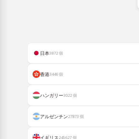
日本
3872
個
香港
3446
個
ハンガリー
3022
個
アルゼンチン
27873
個
イギリス
245627
個