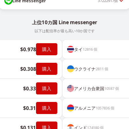
Line messenger
37222917
個
上位10カ国 Line messenger
以下は配信率が最も高い10か国です
$0.978
購入
タイ
12816
個
$0.308
購入
ウクライナ
2811
個
$0.33
購入
アメリカ合衆国
10587
個
$0.31
購入
アルメニア
1057836
個
$0.131
購入
インド
174180
個