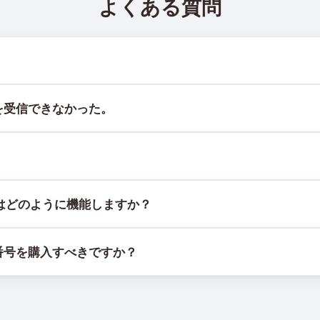
よくある質問
ト @TigerSMSofficial_bot で確認できます。このチャン
を受信できなかった。
証することはできません。サービスのアルゴリズムにより、一時的
には、次の方法をお試しください：
スで、物理的なSIMカードやデバイスに紐づかず、固定された地理
はどのように機能しますか？
てください。
機器とソフトウェアの組み合わせで動作します。SIMカードを管理
る。
番号を購入すべきですか？
ェアを使用しています。
」を選択し、リストにある適切な国を選んで番号を購入します。そ