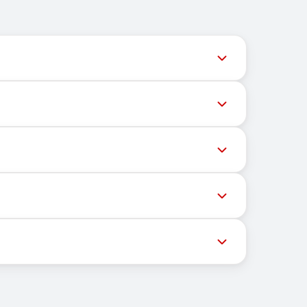
ネルは最新の番号在庫にアクセスできるよう、タイムリーな
な番号へのメッセージ配信がさまざまな理由でブロ
的場所にも依存しません。主な機能は、OTPや認
するための自社インフラと、メッセージ受信のため
の後、その番号を使用して希望するサービスの登