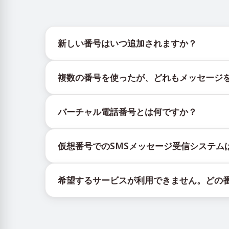
新しい番号はいつ追加されますか？
新しい仮想番号の在庫状況は、公式Telegramボッ
複数の番号を使ったが、どれもメッセージ
更新を提供します。
購入したすべての番号で100%のSMS配信を保
バーチャル電話番号とは何ですか？
ックされる場合があります。配信成功率を高める
新しい番号を継続的に使用する。
仮想番号はクラウド上でホストされる通信リソー
異なる国の番号を試してください。
仮想番号でのSMSメッセージ受信システム
証コードを含むSMSメッセージの受信です。
VPNサービスを利用してIPアドレスを変更し
仮想番号でSMSを受信するサービスは、独自の
他のアクティブなアカウントからログアウトす
希望するサービスが利用できません。どの
に顧客へ携帯番号を割り当てるカスタムソフトウ
有効なサービスが表示されない場合は、「その他
録を完了できます。