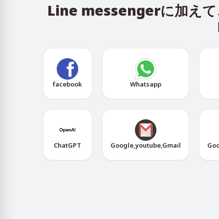
Line messenger
facebook
Whatsapp
ChatGPT
Google,youtube,Gmail
Goo