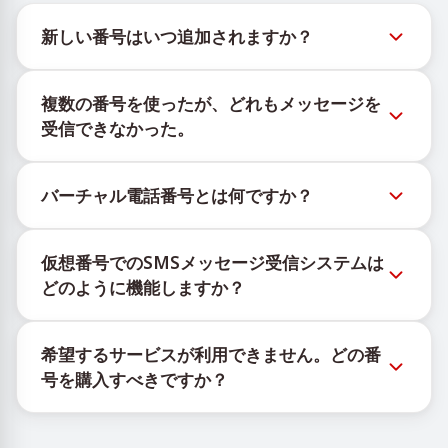
新しい番号はいつ追加されますか？
新しい仮想番号の在庫状況は、公式Telegramボット
複数の番号を使ったが、どれもメッセージを
@TigerSMSofficial_bot で確認できます。このチャン
受信できなかった。
ネルは最新の番号在庫にアクセスできるよう、タイム
リーな更新を提供します。
購入したすべての番号で100%のSMS配信を保証する
バーチャル電話番号とは何ですか？
ことはできません。サービスのアルゴリズムにより、
一時的な番号へのメッセージ配信がさまざまな理由で
仮想番号はクラウド上でホストされる通信リソース
ブロックされる場合があります。配信成功率を高める
仮想番号でのSMSメッセージ受信システムは
で、物理的なSIMカードやデバイスに紐づかず、固定
には、次の方法をお試しください：
どのように機能しますか？
された地理的場所にも依存しません。主な機能は、
新しい番号を継続的に使用する。
OTPや認証コードを含むSMSメッセージの受信です。
仮想番号でSMSを受信するサービスは、独自の機器と
異なる国の番号を試してください。
希望するサービスが利用できません。どの番
ソフトウェアの組み合わせで動作します。SIMカード
VPNサービスを利用してIPアドレスを変更してくだ
号を購入すべきですか？
を管理するための自社インフラと、メッセージ受信の
さい。
他のアクティブなアカウントからログアウトする。
ために顧客へ携帯番号を割り当てるカスタムソフトウ
有効なサービスが表示されない場合は、「その他」を
ェアを使用しています。