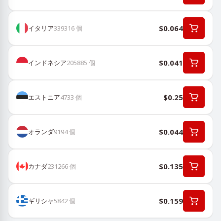
$0.064
イタリア
339316
個
$0.041
インドネシア
205885
個
$0.25
エストニア
4733
個
$0.044
オランダ
9194
個
$0.135
カナダ
231266
個
$0.159
ギリシャ
5842
個