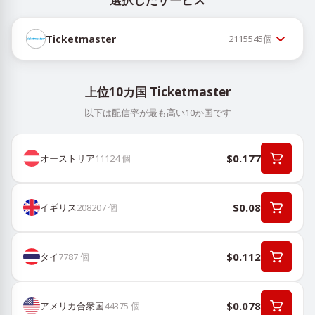
Ticketmaster
2115545
個
上位10カ国 Ticketmaster
以下は配信率が最も高い10か国です
$0.177
オーストリア
11124
個
$0.08
イギリス
208207
個
$0.112
タイ
7787
個
$0.078
アメリカ合衆国
44375
個