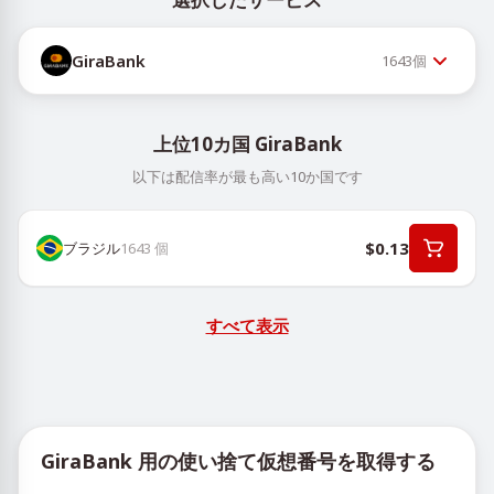
GiraBank
1643
個
上位10カ国 GiraBank
以下は配信率が最も高い10か国です
$0.13
ブラジル
1643
個
すべて表示
GiraBank 用の使い捨て仮想番号を取得する