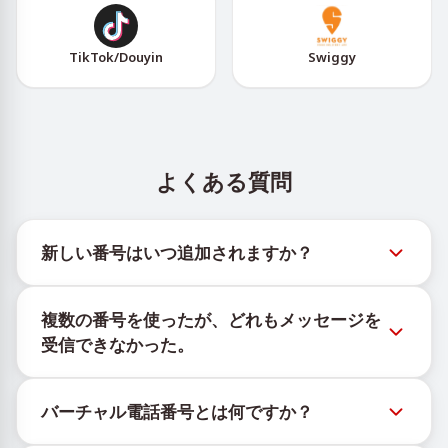
TikTok/Douyin
Swiggy
よくある質問
新しい番号はいつ追加されますか？
新しい仮想番号の在庫状況は、公式Telegramボット
複数の番号を使ったが、どれもメッセージを
@TigerSMSofficial_bot で確認できます。このチャン
受信できなかった。
ネルは最新の番号在庫にアクセスできるよう、タイム
リーな更新を提供します。
購入したすべての番号で100%のSMS配信を保証する
バーチャル電話番号とは何ですか？
ことはできません。サービスのアルゴリズムにより、
一時的な番号へのメッセージ配信がさまざまな理由で