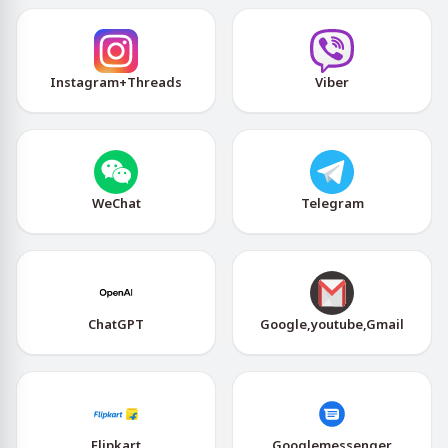
Instagram+Threads
Viber
WeChat
Telegram
ChatGPT
Google,youtube,Gmail
Flipkart
Googlemessenger