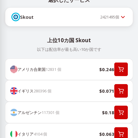
Skout
2421495
個
上位10カ国 Skout
以下は配信率が最も高い10か国です
$0.246
アメリカ合衆国
12831
個
$0.071
イギリス
280396
個
$0.18
アルゼンチン
117301
個
$0.063
イタリア
4104
個