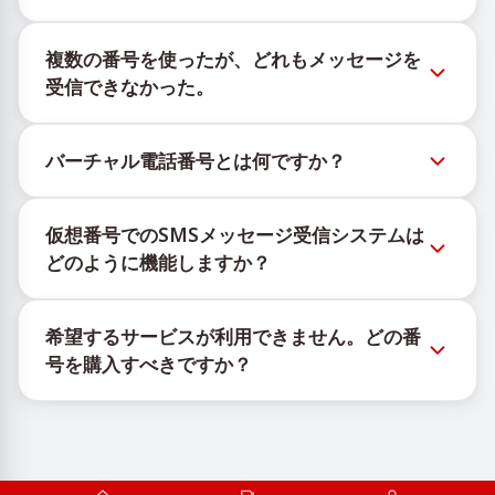
新しい仮想番号の在庫状況は、公式Telegramボット
複数の番号を使ったが、どれもメッセージを
@TigerSMSofficial_bot で確認できます。このチャン
受信できなかった。
ネルは最新の番号在庫にアクセスできるよう、タイム
リーな更新を提供します。
購入したすべての番号で100%のSMS配信を保証する
バーチャル電話番号とは何ですか？
ことはできません。サービスのアルゴリズムにより、
一時的な番号へのメッセージ配信がさまざまな理由で
仮想番号はクラウド上でホストされる通信リソース
ブロックされる場合があります。配信成功率を高める
仮想番号でのSMSメッセージ受信システムは
で、物理的なSIMカードやデバイスに紐づかず、固定
には、次の方法をお試しください：
どのように機能しますか？
された地理的場所にも依存しません。主な機能は、
新しい番号を継続的に使用する。
OTPや認証コードを含むSMSメッセージの受信です。
仮想番号でSMSを受信するサービスは、独自の機器と
異なる国の番号を試してください。
希望するサービスが利用できません。どの番
ソフトウェアの組み合わせで動作します。SIMカード
VPNサービスを利用してIPアドレスを変更してくだ
号を購入すべきですか？
を管理するための自社インフラと、メッセージ受信の
さい。
他のアクティブなアカウントからログアウトする。
ために顧客へ携帯番号を割り当てるカスタムソフトウ
有効なサービスが表示されない場合は、「その他」を
ェアを使用しています。
選択し、リストにある適切な国を選んで番号を購入し
ます。その後、その番号を使用して希望するサービス