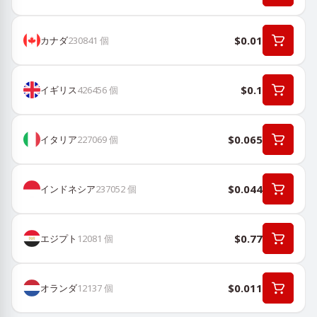
$0.01
カナダ
230841
個
$0.1
イギリス
426456
個
$0.065
イタリア
227069
個
$0.044
インドネシア
237052
個
$0.77
エジプト
12081
個
$0.011
オランダ
12137
個