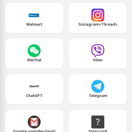
Walmart
Instagram+Threads
WeChat
Viber
ChatGPT
Telegram
Google,youtube,Gmail
Spincrush