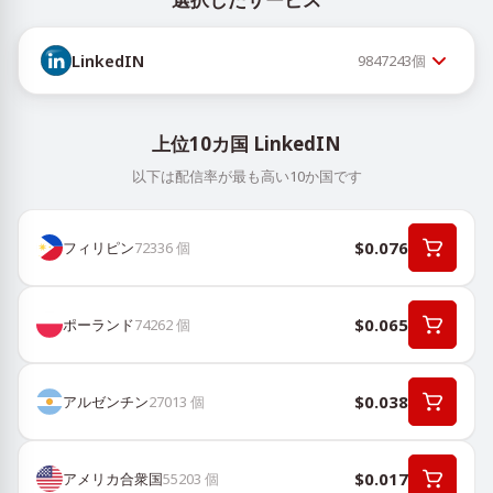
LinkedIN
9847243
個
上位10カ国 LinkedIN
以下は配信率が最も高い10か国です
$0.076
フィリピン
72336
個
$0.065
ポーランド
74262
個
$0.038
アルゼンチン
27013
個
$0.017
アメリカ合衆国
55203
個