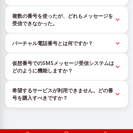
新しい仮想番号の在庫状況は、公式Telegramボット
複数の番号を使ったが、どれもメッセージを
@TigerSMSofficial_bot で確認できます。このチャン
受信できなかった。
ネルは最新の番号在庫にアクセスできるよう、タイム
リーな更新を提供します。
購入したすべての番号で100%のSMS配信を保証する
バーチャル電話番号とは何ですか？
ことはできません。サービスのアルゴリズムにより、
一時的な番号へのメッセージ配信がさまざまな理由で
仮想番号はクラウド上でホストされる通信リソース
ブロックされる場合があります。配信成功率を高める
仮想番号でのSMSメッセージ受信システムは
で、物理的なSIMカードやデバイスに紐づかず、固定
には、次の方法をお試しください：
どのように機能しますか？
された地理的場所にも依存しません。主な機能は、
新しい番号を継続的に使用する。
OTPや認証コードを含むSMSメッセージの受信です。
仮想番号でSMSを受信するサービスは、独自の機器と
異なる国の番号を試してください。
希望するサービスが利用できません。どの番
ソフトウェアの組み合わせで動作します。SIMカード
VPNサービスを利用してIPアドレスを変更してくだ
号を購入すべきですか？
を管理するための自社インフラと、メッセージ受信の
さい。
他のアクティブなアカウントからログアウトする。
ために顧客へ携帯番号を割り当てるカスタムソフトウ
有効なサービスが表示されない場合は、「その他」を
ェアを使用しています。
選択し、リストにある適切な国を選んで番号を購入し
ます。その後、その番号を使用して希望するサービス